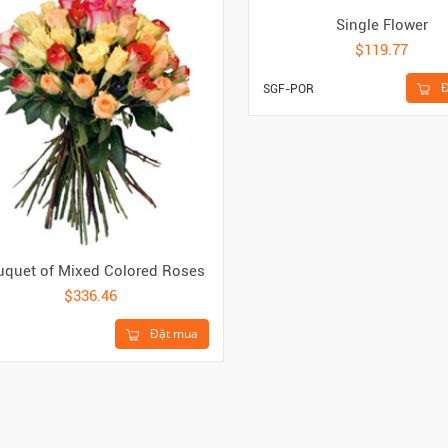
Single Flower
$119.77
Đ
SGF-POR
quet of Mixed Colored Roses
$336.46
Đặt mua