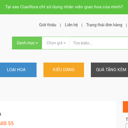
Tại sao Ciaoflora chỉ sử dụng nhân viên giao hoa của mình?
Giới thiệu
Liên hệ
Trạng thái đơn hàng
Danh mục
Chọn giá
LOẠI HOA
KIỂU DÁNG
QUÀ TẶNG KÈM
h
T
688.55