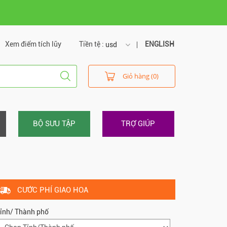
Xem điểm tích lũy
Tiền tệ :
ENGLISH
usd
usd
Giỏ hàng (0)
vnd
BỘ SƯU TẬP
TRỢ GIÚP
CƯỚC PHÍ GIAO HOA
ỉnh/ Thành phố