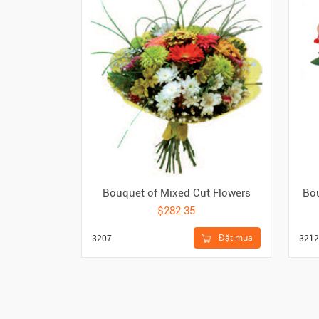
Bouquet of Mixed Cut Flowers
Bou
$282.35
Đặt mua
3207
3212