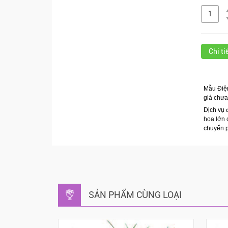
Chi t
Mẫu Điện
giá chư
Dịch vụ 
hoa lớn 
chuyển p
SẢN PHẨM CÙNG LOẠI