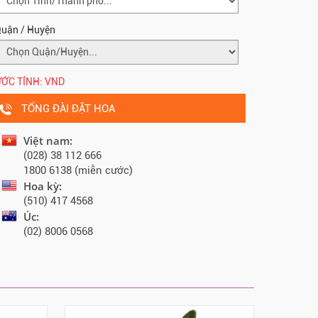
uận / Huyện
ỚC TÍNH:
VND
TỔNG ĐÀI ĐẶT HOA
Việt nam:
(028) 38 112 666
1800 6138 (miễn cước)
Hoa kỳ:
(510) 417 4568
Úc:
(02) 8006 0568