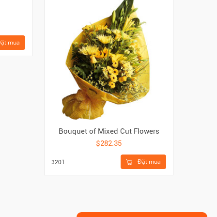
ặt mua
Bouquet of Mixed Cut Flowers
1
$282.35
Đặt mua
3201
12RM-P