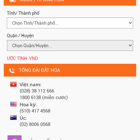
Tỉnh/ Thành phố
Quận / Huyện
ƯỚC TÍNH:
VND
TỔNG ĐÀI ĐẶT HOA
Việt nam:
(028) 38 112 666
1800 6138 (miễn cước)
Hoa kỳ:
(510) 417 4568
Úc:
(02) 8006 0568