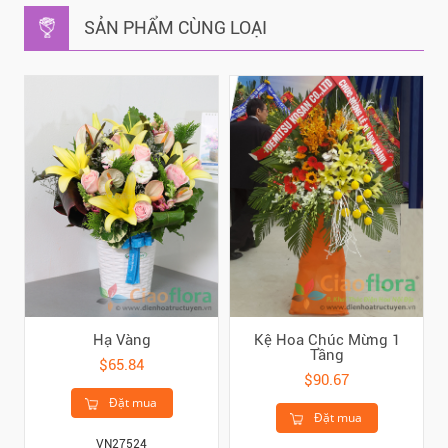
SẢN PHẨM CÙNG LOẠI
Hạ Vàng
Kệ Hoa Chúc Mừng 1
Tầng
$65.84
$90.67
Đặt mua
Đặt mua
VN27524