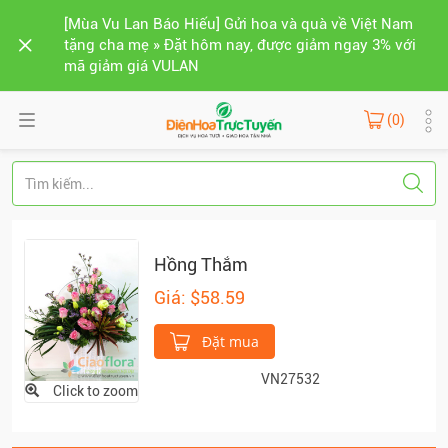
[Mùa Vu Lan Báo Hiếu] Gửi hoa và quà về Việt Nam
tặng cha mẹ » Đặt hôm nay, được giảm ngay 3% với
mã giảm giá VULAN
(0)
Hồng Thắm
Giá: $58.59
Đặt mua
VN27532
Click to zoom