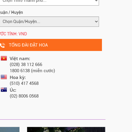
uận / Huyện
ỚC TÍNH:
VND
TỔNG ĐÀI ĐẶT HOA
Việt nam:
(028) 38 112 666
1800 6138 (miễn cước)
Hoa kỳ:
(510) 417 4568
Úc:
(02) 8006 0568