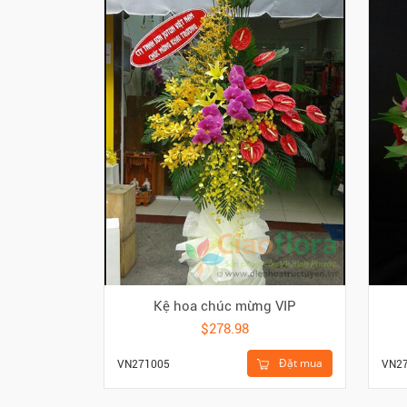
Kệ hoa chúc mừng VIP
$278.98
Đặt mua
VN271005
VN2