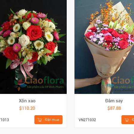
Xôn xao
Đắm say
$110.20
$87.88
Đặt mua
Đ
71013
VN271032