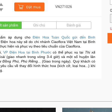
Đặt mua
VN271026
Q
iết sản phẩm
Ghi chú
Đánh giá
Ư
hẩm áp dụng cho
Điện Hoa Toàn Quốc gửi đến Bình
. Điện hoa này sẽ do chi nhánh Ciaoflora Việt Nam tại Bình
hực hiện và phục vụ theo tiêu chuẩn của Ciaoflora.
i,
VP Điện Hoa tại Bình Phước
có thể phục vụ tại
Thị xã
oài
(giao nhanh trong vòng 3-4 giờ) và một số huyện lân
hư
Đồng Phú, Phú Riềng...
(Giao trong ngày).
Quý khách có
 yêu cầu về thay đổi hình thức hoa (kích cỡ, loại hoa...) khi
g.