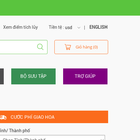
Xem điểm tích lũy
Tiền tệ :
ENGLISH
usd
usd
Giỏ hàng (0)
vnd
BỘ SƯU TẬP
TRỢ GIÚP
CƯỚC PHÍ GIAO HOA
ỉnh/ Thành phố