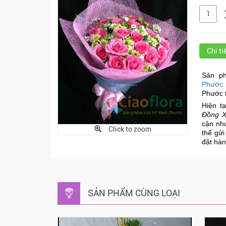
Chi t
Sản p
Phước
Phước t
Hiện tạ
Đồng X
cận n
Click to zoom
thể gửi
đặt hàn
SẢN PHẨM CÙNG LOẠI