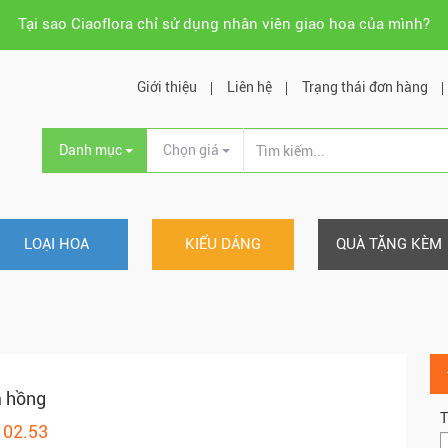
Tại sao Ciaoflora chỉ sử dụng nhân viên giao hoa của mình?
Giới thiệu
Liên hệ
Trạng thái đơn hàng
Danh mục
Chọn giá
LOẠI HOA
KIỂU DÁNG
QUÀ TẶNG KÈM
a hồng
T
102.53