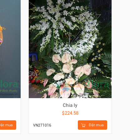
Chia ly
$224.58
ặt mua
Đặt mua
VN271016
VN27100