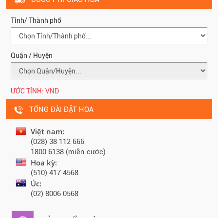
Tỉnh/ Thành phố
Quận / Huyện
ƯỚC TÍNH:
VND
TỔNG ĐÀI ĐẶT HOA
Việt nam:
(028) 38 112 666
1800 6138 (miễn cước)
Hoa kỳ:
(510) 417 4568
Úc:
(02) 8006 0568