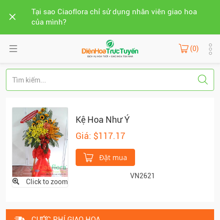
Tại sao Ciaoflora chỉ sử dụng nhân viên giao hoa
của mình?
(0)
Kệ Hoa Như Ý
Giá: $117.17
Đặt mua
VN2621
Click to zoom
CƯỚC PHÍ GIAO HOA