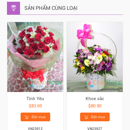
SẢN PHẨM CÙNG LOẠI
Tình Yêu
Khoe sắc
$83.69
$80.90
Đặt mua
Đặt mua
VN23912
VN23927