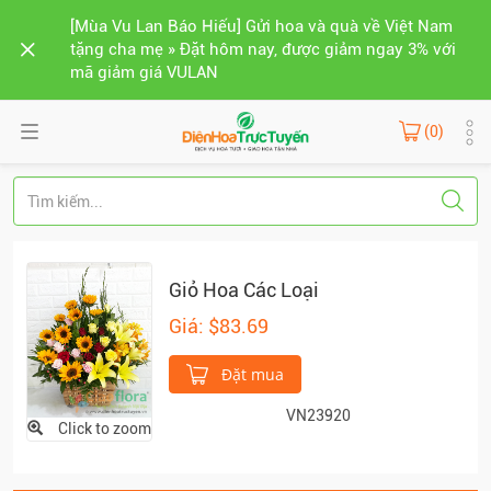
[Mùa Vu Lan Báo Hiếu] Gửi hoa và quà về Việt Nam
tặng cha mẹ » Đặt hôm nay, được giảm ngay 3% với
mã giảm giá VULAN
(0)
Giỏ Hoa Các Loại
Giá: $83.69
Đặt mua
VN23920
Click to zoom