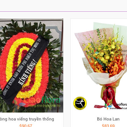
òng hoa viếng truyền thống
Bó Hoa Lan
$90.67
$83.69