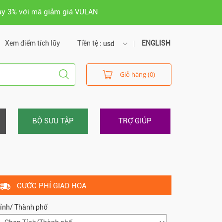
ay 3% với mã giảm giá VULAN
Xem điểm tích lũy
Tiền tệ :
ENGLISH
usd
usd
Giỏ hàng (0)
vnd
BỘ SƯU TẬP
TRỢ GIÚP
CƯỚC PHÍ GIAO HOA
ỉnh/ Thành phố