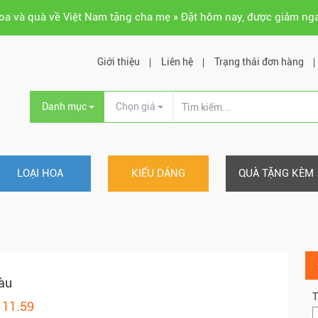
hoa và quà về Việt Nam tặng cha mẹ » Đặt hôm nay, được giảm ng
Giới thiệu
Liên hệ
Trạng thái đơn hàng
Danh mục
Chọn giá
LOẠI HOA
KIỂU DÁNG
QUÀ TẶNG KÈM
àu
T
111.59