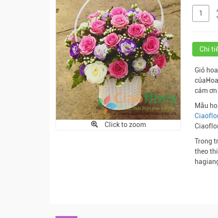
Chi t
Giỏ hoa
củaHoa 
cám ơn
Mẫu ho
Ciaoflo
Click to zoom
Ciaoflo
Trong t
theo thi
hagiang