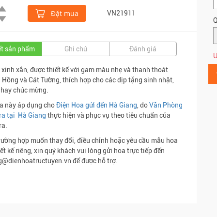
Đặt mua
VN21911
Q
iết sản phẩm
Ghi chú
Đánh giá
Ư
 xinh xắn, được thiết kế với gam màu nhẹ và thanh thoát
Hồng và Cát Tường, thích hợp cho các dịp tặng sinh nhật,
 hay chúc mừng.
a này áp dụng cho
Điện Hoa gửi đến Hà Giang
, do
Văn Phòng
ra tại Hà Giang
thực hiện và phục vụ theo tiêu chuẩn của
ra.
rường hợp muốn thay đổi, điều chỉnh hoặc yêu cầu mẫu hoa
ết kế riêng, xin quý khách vui lòng gửi hoa trực tiếp đến
@dienhoatructuyen.vn để được hỗ trợ.