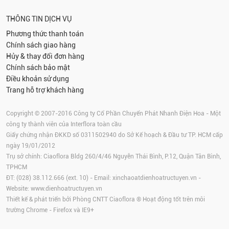
THÔNG TIN DỊCH VỤ
Phương thức thanh toán
Chính sách giao hàng
Hủy & thay đổi đơn hàng
Chính sách bảo mật
Điều khoản sử dụng
Trang hỗ trợ khách hàng
Copyright © 2007-2016 Công ty Cổ Phần Chuyển Phát Nhanh Điện Hoa - Một
công ty thành viên của Interflora toàn cầu
Giấy chứng nhận ĐKKD số 0311502940 do Sở Kế hoạch & Đầu tư TP. HCM cấp
ngày 19/01/2012
Trụ sở chính: Ciaoflora Bldg 260/4/46 Nguyễn Thái Bình, P.12, Quận Tân Bình,
TPHCM
ĐT: (028) 38.112.666 (ext. 10) - Email:
xinchaoatdienhoatructuyen.vn
-
Website:
www.dienhoatructuyen.vn
Thiết kế & phát triển bởi Phòng CNTT Ciaoflora ® Hoạt động tốt trên môi
trường
Chrome
-
Firefox
và IE9+