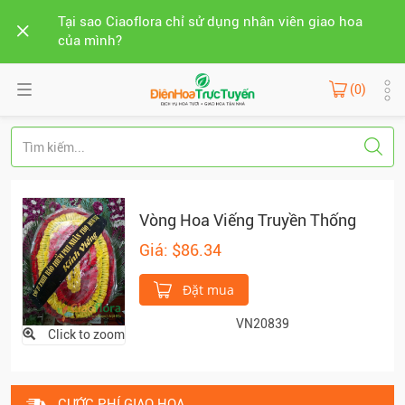
Tại sao Ciaoflora chỉ sử dụng nhân viên giao hoa
của mình?
(0)
Vòng Hoa Viếng Truyền Thống
Giá: $86.34
Đặt mua
VN20839
Click to zoom
CƯỚC PHÍ GIAO HOA