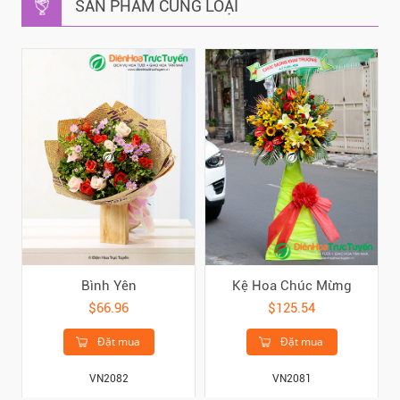
SẢN PHẨM CÙNG LOẠI
Bình Yên
Kệ Hoa Chúc Mừng
$66.96
$125.54
Đặt mua
Đặt mua
VN2082
VN2081