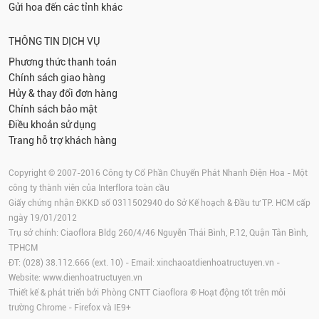
Gửi hoa đến các tỉnh khác
THÔNG TIN DỊCH VỤ
Phương thức thanh toán
Chính sách giao hàng
Hủy & thay đổi đơn hàng
Chính sách bảo mật
Điều khoản sử dụng
Trang hỗ trợ khách hàng
Copyright © 2007-2016 Công ty Cổ Phần Chuyển Phát Nhanh Điện Hoa - Một
công ty thành viên của Interflora toàn cầu
Giấy chứng nhận ĐKKD số 0311502940 do Sở Kế hoạch & Đầu tư TP. HCM cấp
ngày 19/01/2012
Trụ sở chính: Ciaoflora Bldg 260/4/46 Nguyễn Thái Bình, P.12, Quận Tân Bình,
TPHCM
ĐT: (028) 38.112.666 (ext. 10) - Email:
xinchaoatdienhoatructuyen.vn
-
Website:
www.dienhoatructuyen.vn
Thiết kế & phát triển bởi Phòng CNTT Ciaoflora ® Hoạt động tốt trên môi
trường
Chrome
-
Firefox
và IE9+