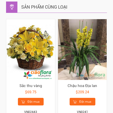
SẢN PHẨM CÙNG LOẠI
Sắc thu vàng
Chậu hoa Địa lan
$69.75
$209.24
Đặt mua
Đặt mua
VN02443
VN0241