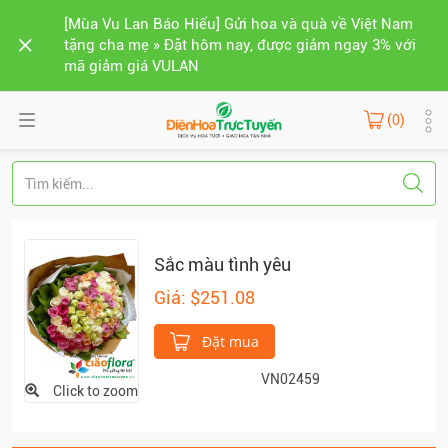
[Mùa Vu Lan Báo Hiếu] Gửi hoa và quà về Việt Nam
tặng cha mẹ » Đặt hôm nay, được giảm ngay 3% với
mã giảm giá VULAN
(0)
Sắc màu tình yêu
Giá: $251.08
Đặt mua
VN02459
Click to zoom