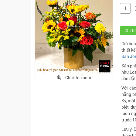
Chi t
Giỏ hoa
thiết k
San Jos
Sản phẩ
như Los
Click to zoom
cần đặt
Với cá
năng ph
Kỳ, một
biệt, d
luôn ng
trước 1
Lưu ý: 
thêm bấ