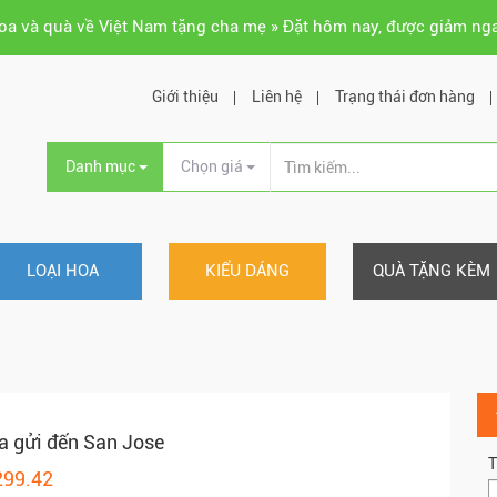
hoa và quà về Việt Nam tặng cha mẹ » Đặt hôm nay, được giảm ng
Giới thiệu
Liên hệ
Trạng thái đơn hàng
Danh mục
Chọn giá
LOẠI HOA
KIỂU DÁNG
QUÀ TẶNG KÈM
a gửi đến San Jose
T
299.42