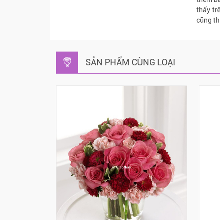
thấy tr
cũng th
SẢN PHẨM CÙNG LOẠI