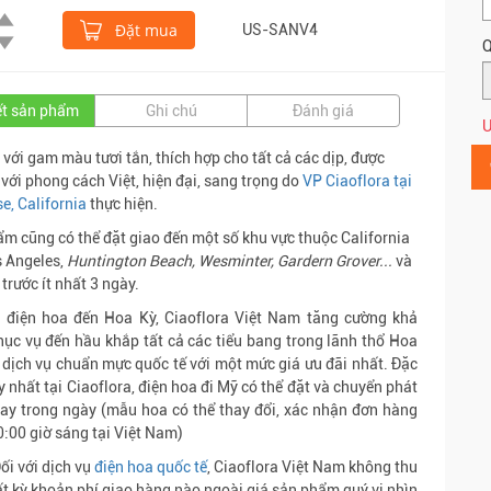
Đặt mua
US-SANV4
Q
iết sản phẩm
Ghi chú
Đánh giá
Ư
 với gam màu tươi tắn, thích hợp cho tất cả các dịp, được
ế với phong cách Việt, hiện đại, sang trọng do
VP Ciaoflora tại
e, C
alifornia
thực hiện.
m cũng có thể đặt giao đến một số khu vực thuộc California
 Angeles,
Huntington Beach, Wesminter, Gardern Grover...
và
 trước ít nhất 3 ngày.
c điện hoa đến Hoa Kỳ, Ciaoflora Việt Nam tăng cường khả
ục vụ đến hầu khắp tất cả các tiểu bang trong lãnh thổ Hoa
 dịch vụ chuẩn mực quốc tế với một mức giá ưu đãi nhất. Đặc
uy nhất tại Ciaoflora, điện hoa đi Mỹ có thể đặt và chuyển phát
ay trong ngày (mẫu hoa có thể thay đổi, xác nhận đơn hàng
0:00 giờ sáng tại Việt Nam)
Đối với dịch vụ
điện hoa quốc tế
, Ciaoflora Việt Nam không thu
t kỳ khoản phí giao hàng nào ngoài giá sản phẩm quý vị nhìn