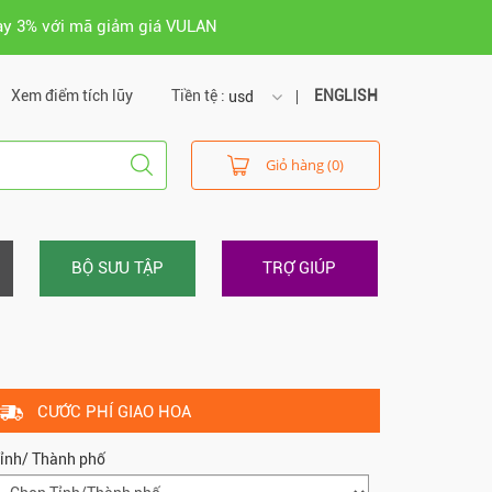
ay 3% với mã giảm giá VULAN
Xem điểm tích lũy
Tiền tệ :
ENGLISH
usd
usd
Giỏ hàng (0)
vnd
BỘ SƯU TẬP
TRỢ GIÚP
CƯỚC PHÍ GIAO HOA
ỉnh/ Thành phố