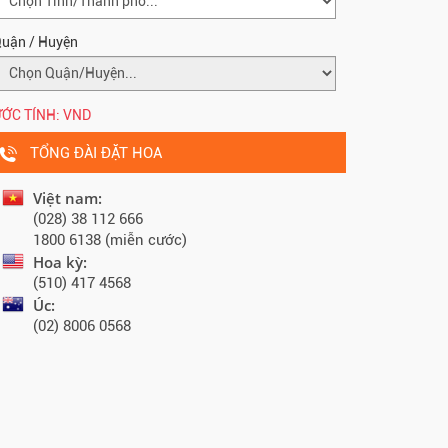
uận / Huyện
ỚC TÍNH:
VND
TỔNG ĐÀI ĐẶT HOA
Việt nam:
(028) 38 112 666
1800 6138 (miễn cước)
Hoa kỳ:
(510) 417 4568
Úc:
(02) 8006 0568