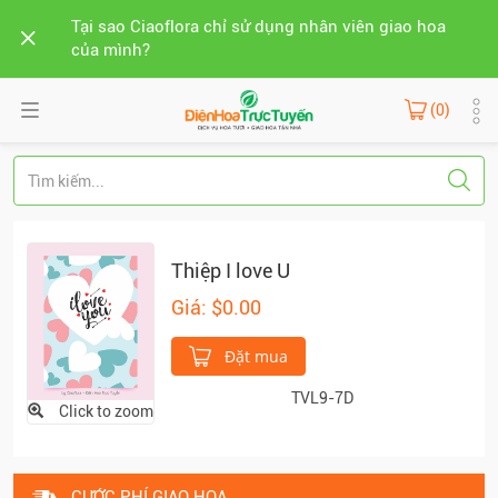
Tại sao Ciaoflora chỉ sử dụng nhân viên giao hoa
của mình?
(0)
Thiệp I love U
Giá: $0.00
Đặt mua
TVL9-7D
Click to zoom
CƯỚC PHÍ GIAO HOA