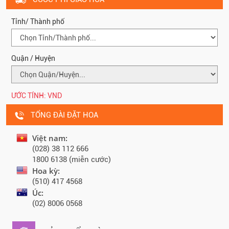
Tỉnh/ Thành phố
Quận / Huyện
ƯỚC TÍNH:
VND
TỔNG ĐÀI ĐẶT HOA
Việt nam:
(028) 38 112 666
1800 6138 (miễn cước)
Hoa kỳ:
(510) 417 4568
Úc:
(02) 8006 0568