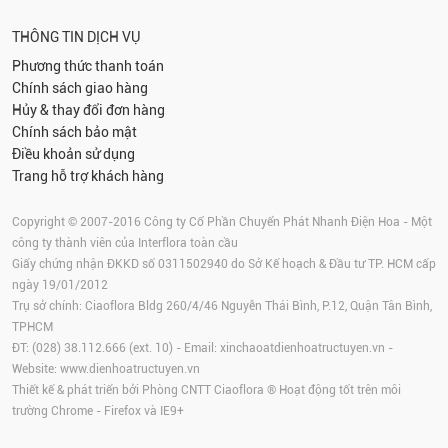
THÔNG TIN DỊCH VỤ
Phương thức thanh toán
Chính sách giao hàng
Hủy & thay đổi đơn hàng
Chính sách bảo mật
Điều khoản sử dụng
Trang hỗ trợ khách hàng
Copyright © 2007-2016 Công ty Cổ Phần Chuyển Phát Nhanh Điện Hoa - Một
công ty thành viên của Interflora toàn cầu
Giấy chứng nhận ĐKKD số 0311502940 do Sở Kế hoạch & Đầu tư TP. HCM cấp
ngày 19/01/2012
Trụ sở chính: Ciaoflora Bldg 260/4/46 Nguyễn Thái Bình, P.12, Quận Tân Bình,
TPHCM
ĐT: (028) 38.112.666 (ext. 10) - Email:
xinchaoatdienhoatructuyen.vn
-
Website:
www.dienhoatructuyen.vn
Thiết kế & phát triển bởi Phòng CNTT Ciaoflora ® Hoạt động tốt trên môi
trường
Chrome
-
Firefox
và IE9+