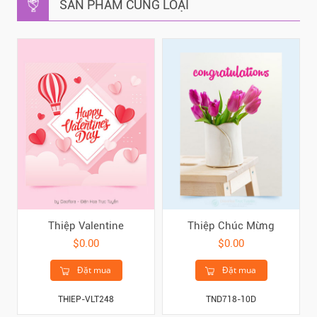
SẢN PHẨM CÙNG LOẠI
Thiệp Valentine
Thiệp Chúc Mừng
$0.00
$0.00
Đặt mua
Đặt mua
THIEP-VLT248
TND718-10D