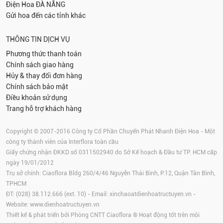
Điện Hoa
ĐÀ NẴNG
Gửi hoa đến các tỉnh khác
THÔNG TIN DỊCH VỤ
Phương thức thanh toán
Chính sách giao hàng
Hủy & thay đổi đơn hàng
Chính sách bảo mật
Điều khoản sử dụng
Trang hỗ trợ khách hàng
Copyright © 2007-2016 Công ty Cổ Phần Chuyển Phát Nhanh Điện Hoa - Một
công ty thành viên của Interflora toàn cầu
Giấy chứng nhận ĐKKD số 0311502940 do Sở Kế hoạch & Đầu tư TP. HCM cấp
ngày 19/01/2012
Trụ sở chính: Ciaoflora Bldg 260/4/46 Nguyễn Thái Bình, P.12, Quận Tân Bình,
TPHCM
ĐT: (028) 38.112.666 (ext. 10) - Email:
xinchaoatdienhoatructuyen.vn
-
Website:
www.dienhoatructuyen.vn
Thiết kế & phát triển bởi Phòng CNTT Ciaoflora ® Hoạt động tốt trên môi