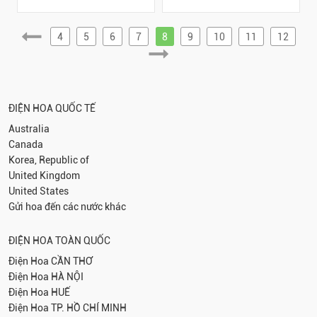
4
5
6
7
8
9
10
11
12
ĐIỆN HOA QUỐC TẾ
Australia
Canada
Korea, Republic of
United Kingdom
United States
Gửi hoa đến các nước khác
ĐIỆN HOA TOÀN QUỐC
Điện Hoa
CẦN THƠ
Điện Hoa
HÀ NỘI
Điện Hoa
HUẾ
Điện Hoa
TP. HỒ CHÍ MINH