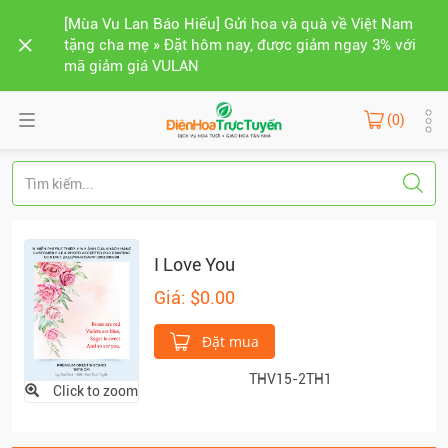
[Mùa Vu Lan Báo Hiếu] Gửi hoa và quà về Việt Nam
tặng cha mẹ » Đặt hôm nay, được giảm ngay 3% với
mã giảm giá VULAN
(0)
I Love You
Giá: $0.00
Đặt mua
THV15-2TH1
Click to zoom