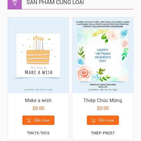
SẢN PHẨM CÙNG LOẠI
Make a wish
Thiệp Chúc Mừng
$0.00
$0.00
Đặt mua
Đặt mua
THV15-TH16
THIEP-PN257