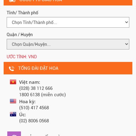
Tỉnh/ Thành phố
Quận / Huyện
ƯỚC TÍNH:
VND
TỔNG ĐÀI ĐẶT HOA
Việt nam:
(028) 38 112 666
1800 6138 (miễn cước)
Hoa kỳ:
(510) 417 4568
Úc:
(02) 8006 0568