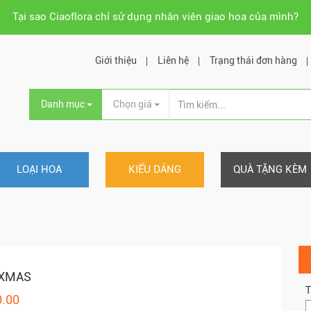
Tại sao Ciaoflora chỉ sử dụng nhân viên giao hoa của mình?
Giới thiệu
Liên hệ
Trạng thái đơn hàng
Danh mục
Chọn giá
LOẠI HOA
KIỂU DÁNG
QUÀ TẶNG KÈM
 XMAS
T
0.00