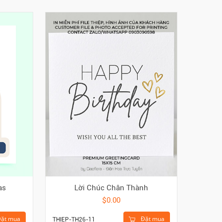
as
Lời Chúc Chân Thành
$0.00
ặt mua
Đặt mua
THIEP-TH26-11
THV15-T