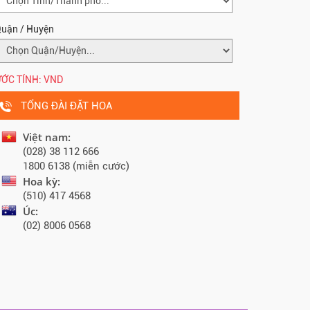
uận / Huyện
ỚC TÍNH:
VND
TỔNG ĐÀI ĐẶT HOA
Việt nam:
(028) 38 112 666
1800 6138 (miễn cước)
Hoa kỳ:
(510) 417 4568
Úc:
(02) 8006 0568