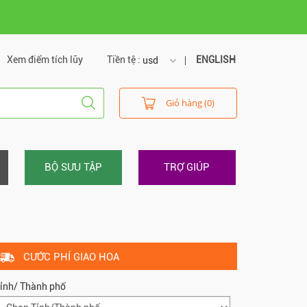
Xem điểm tích lũy
Tiền tệ :
ENGLISH
usd
usd
Giỏ hàng (0)
vnd
BỘ SƯU TẬP
TRỢ GIÚP
CƯỚC PHÍ GIAO HOA
ỉnh/ Thành phố