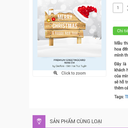
Chi t
Mẫu th
hoa đế
mình th
Đây là
khách h
Click to zoom
của mìn
sẽ hỗ t
thêm cá
Tags:
T
SẢN PHẨM CÙNG LOẠI