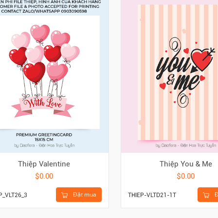
Thiệp Valentine
Thiệp You & Me
$0.00
$0.00
Đặt mua
Đ
P_VLT26_3
THIEP-VLTD21-1T