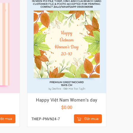
Happy Việt Nam Women's day
$0.00
ặt mua
Đặt mua
THIEP-PNVN24-7
TSN718-