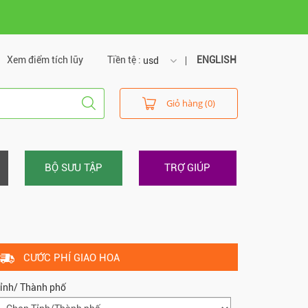
Xem điểm tích lũy
Tiền tệ :
ENGLISH
usd
usd
Giỏ hàng (0)
vnd
BỘ SƯU TẬP
TRỢ GIÚP
CƯỚC PHÍ GIAO HOA
ỉnh/ Thành phố