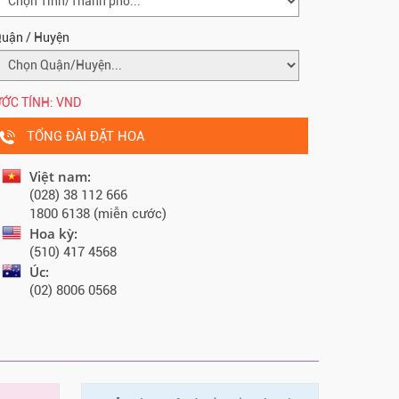
uận / Huyện
ỚC TÍNH:
VND
TỔNG ĐÀI ĐẶT HOA
Việt nam:
(028) 38 112 666
1800 6138 (miễn cước)
Hoa kỳ:
(510) 417 4568
Úc:
(02) 8006 0568