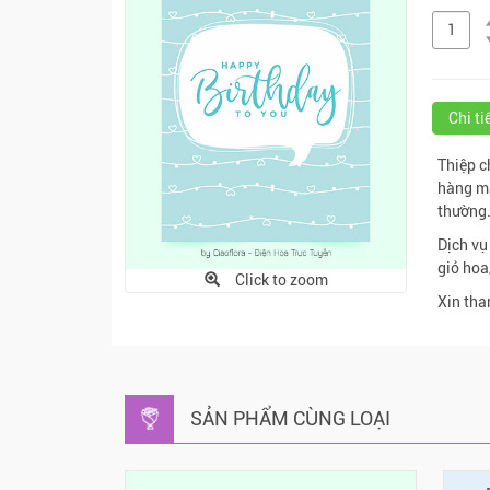
Chi t
Thiệp c
hàng mẫ
thường
Dịch vụ
giỏ hoa
Click to zoom
Xin tha
SẢN PHẨM CÙNG LOẠI