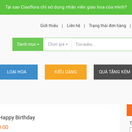
Tại sao Ciaoflora chỉ sử dụng nhân viên giao hoa của mình?
Giới thiệu
Liên hệ
Trạng thái đơn hàng
Danh mục
Chọn giá
LOẠI HOA
KIỂU DÁNG
QUÀ TẶNG KÈM
Happy Birthday
T
0.00