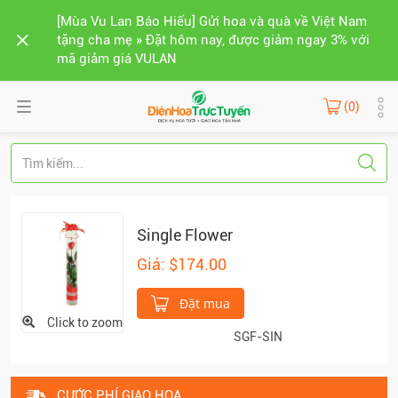
[Mùa Vu Lan Báo Hiếu] Gửi hoa và quà về Việt Nam
tặng cha mẹ » Đặt hôm nay, được giảm ngay 3% với
mã giảm giá VULAN
(0)
Single Flower
Giá: $174.00
Đặt mua
Click to zoom
SGF-SIN
CƯỚC PHÍ GIAO HOA