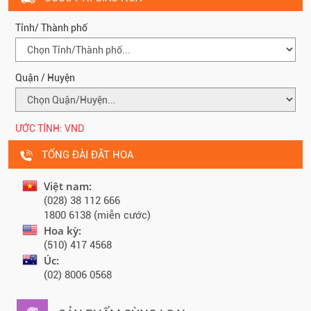
Tỉnh/ Thành phố
Quận / Huyện
ƯỚC TÍNH:
VND
TỔNG ĐÀI ĐẶT HOA
Việt nam:
(028) 38 112 666
1800 6138 (miễn cước)
Hoa kỳ:
(510) 417 4568
Úc:
(02) 8006 0568