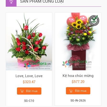
SẢN PHẨM CÙNG LOẠI
Kệ hoa chúc mừng
Love, Love, Love
$577.20
$323.47
Đặt mua
Đặt mua
SG-IN-2626
SG-C10