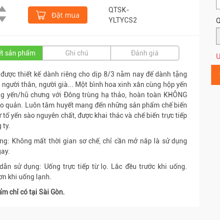
QTSK-
Đặt mua
YLTYCS2
Q
iết sản phẩm
Ghi chú
Đánh giá
Ư
ược thiết kế dành riêng cho dịp 8/3 năm nay để dành tặng
 người thân, người già... Một bình hoa xinh xắn cùng hộp yến
2g yến/hũ chưng với Đông trùng hạ thảo, hoàn toàn KHÔNG
ảo quản. Luôn tâm huyết mang đến những sản phẩm chế biến
 tổ yến sào nguyên chất, được khai thác và chế biến trực tiếp
 ty.
ng: Không mất thời gian sơ chế, chỉ cần mở nắp là sử dụng
ay.
ẫn sử dụng: Uống trực tiếp từ lọ. Lắc đều trước khi uống.
n khi uống lạnh.
m chỉ có tại Sài Gòn.