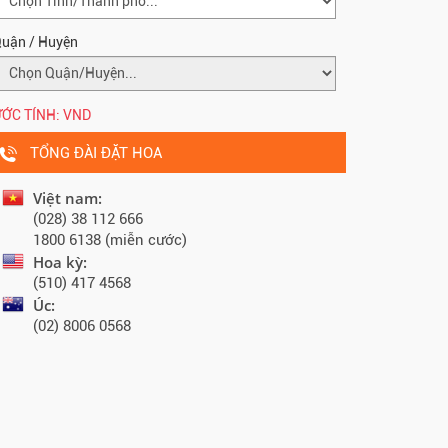
uận / Huyện
ỚC TÍNH:
VND
TỔNG ĐÀI ĐẶT HOA
Việt nam:
(028) 38 112 666
1800 6138 (miễn cước)
Hoa kỳ:
(510) 417 4568
Úc:
(02) 8006 0568