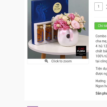
Chi t
Combo đ
cha mẹ,
4 hũ 1
chất b
100% từ
Click to zoom
tại công
Tiện dụ
được ng
Hướng d
Ngon hơ
Sản phẩ