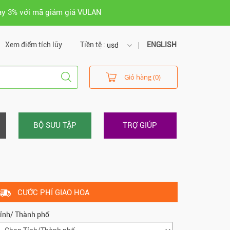
ay 3% với mã giảm giá VULAN
Xem điểm tích lũy
Tiền tệ :
ENGLISH
usd
usd
Giỏ hàng (0)
vnd
BỘ SƯU TẬP
TRỢ GIÚP
CƯỚC PHÍ GIAO HOA
ỉnh/ Thành phố