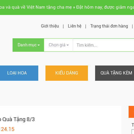
hoa và quà về Việt Nam tặng cha mẹ » Đặt hôm nay, được giảm ng
Giới thiệu
Liên hệ
Trạng thái đơn hàng
Danh mục
Chọn giá
LOẠI HOA
KIỂU DÁNG
QUÀ TẶNG KÈM
 Quà Tặng 8/3
T
124.15