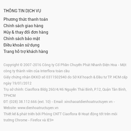
THÔNG TIN DỊCH VỤ
Phương thức thanh toán
Chính sách giao hàng
Hủy & thay đổi đơn hàng
Chính sách bảo mật
Điều khoản sử dụng
Trang hỗ trợ khách hàng
Copyright © 2007-2016 Công ty Cổ Phần Chuyển Phát Nhanh Điện Hoa - Một
công ty thành viên của Interflora toàn cầu
Giấy chứng nhận ĐKKD số 0311502940 do Sở Kế hoạch & Đầu tư TP. HCM cấp
ngày 19/01/2012
Trụ sở chính: Ciaoflora Bldg 260/4/46 Nguyễn Thái Bình, P.12, Quận Tân Bình,
TPHCM
ĐT: (028) 38.112.666 (ext. 10) - Email:
xinchaoatdienhoatructuyen.vn
-
Website:
www.dienhoatructuyen.vn
Thiết kế & phát triển bởi Phòng CNTT Ciaoflora ® Hoạt động tốt trên môi
trường
Chrome
-
Firefox
và IE9+