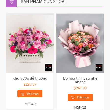
SẢN PHẨM CÙNG LOẠI
Khu vườn dễ thương
Bó hoa tình yêu nhẹ
nhàng
$295.57
$261.90
Đặt mua
Đặt mua
INQT-C34
INQT-C29