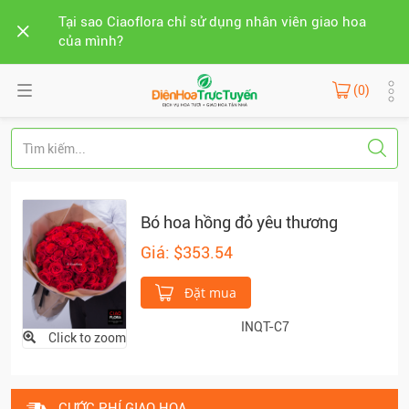
Tại sao Ciaoflora chỉ sử dụng nhân viên giao hoa
của mình?
(0)
Bó hoa hồng đỏ yêu thương
Giá: $353.54
Đặt mua
INQT-C7
Click to zoom
CƯỚC PHÍ GIAO HOA