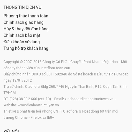
THÔNG TIN DỊCH VỤ
Phương thức thanh toán
Chính sách giao hàng
Hủy & thay đổi đơn hàng
Chính sách bảo mật
Điều khoản sử dụng
Trang hỗ trợ khách hàng
Copyright © 2007-2016 Công ty Cổ Phần Chuyển Phát Nhanh Điện Hoa - Một
công ty thành viên của Interflora toàn cầu
Giấy chứng nhận ĐKKD số 0311502940 do Sở Kế hoạch & Đầu tư TP. HCM cấp
ngày 19/01/2012
Trụ sở chính: Ciaoflora Bldg 260/4/46 Nguyễn Thái Bình, P.12, Quận Tân Bình,
TPHCM
ĐT: (028) 38.112.666 (ext. 10) - Email:
xinchaoatdienhoatructuyen.vn
-
Website:
www.dienhoatructuyen.vn
Thiết kế & phát triển bởi Phòng CNTT Ciaoflora ® Hoạt động tốt trên môi
trường
Chrome
-
Firefox
và IE9+
KẾT NỐI