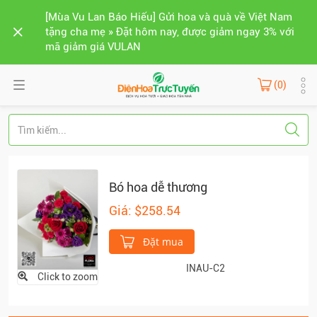
[Mùa Vu Lan Báo Hiếu] Gửi hoa và quà về Việt Nam
tặng cha mẹ » Đặt hôm nay, được giảm ngay 3% với
mã giảm giá VULAN
(0)
Bó hoa dễ thương
Giá: $258.54
Đặt mua
INAU-C2
Click to zoom