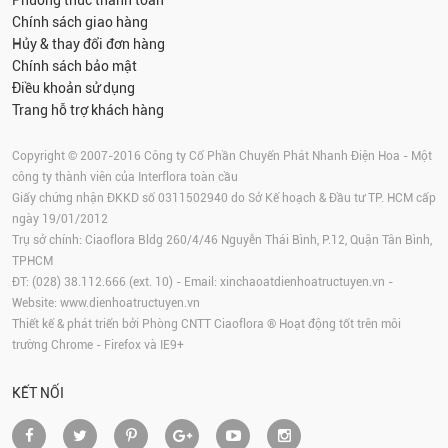
Phương thức thanh toán
Chính sách giao hàng
Hủy & thay đổi đơn hàng
Chính sách bảo mật
Điều khoản sử dụng
Trang hỗ trợ khách hàng
Copyright © 2007-2016 Công ty Cổ Phần Chuyển Phát Nhanh Điện Hoa - Một
công ty thành viên của Interflora toàn cầu
Giấy chứng nhận ĐKKD số 0311502940 do Sở Kế hoạch & Đầu tư TP. HCM cấp
ngày 19/01/2012
Trụ sở chính: Ciaoflora Bldg 260/4/46 Nguyễn Thái Bình, P.12, Quận Tân Bình,
TPHCM
ĐT: (028) 38.112.666 (ext. 10) - Email:
xinchaoatdienhoatructuyen.vn
-
Website:
www.dienhoatructuyen.vn
Thiết kế & phát triển bởi Phòng CNTT Ciaoflora ® Hoạt động tốt trên môi
trường
Chrome
-
Firefox
và IE9+
KẾT NỐI