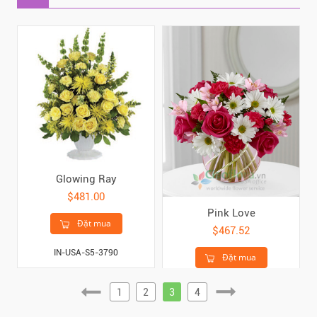
Glowing Ray
$481.00
Pink Love
Đặt mua
$467.52
IN-USA-S5-3790
Đặt mua
US-PBB
1
2
3
4