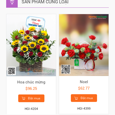
SẢN PHẨM CÙNG LOẠI
Noel
Hoa chúc mừng
$62.77
$96.25
Đặt mua
Đặt mua
HGI-4399
HGI-4204