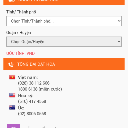
Tỉnh/ Thành phố
Quận / Huyện
ƯỚC TÍNH:
VND
TỔNG ĐÀI ĐẶT HOA
Việt nam:
(028) 38 112 666
1800 6138 (miễn cước)
Hoa kỳ:
(510) 417 4568
Úc:
(02) 8006 0568