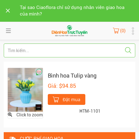
Tại sao Ciaoflora chỉ sử dụng nhân viên giao hoa
của mình?
(0)
Bình hoa Tulip vàng
Giá: $94.85
Đặt mua
HTM-1101
Click to zoom
CƯỚC PHÍ GIAO HOA