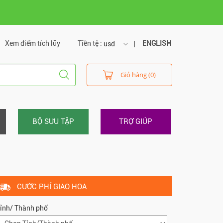
Xem điểm tích lũy
Tiền tệ :
ENGLISH
usd
usd
Giỏ hàng (0)
vnd
BỘ SƯU TẬP
TRỢ GIÚP
CƯỚC PHÍ GIAO HOA
ỉnh/ Thành phố