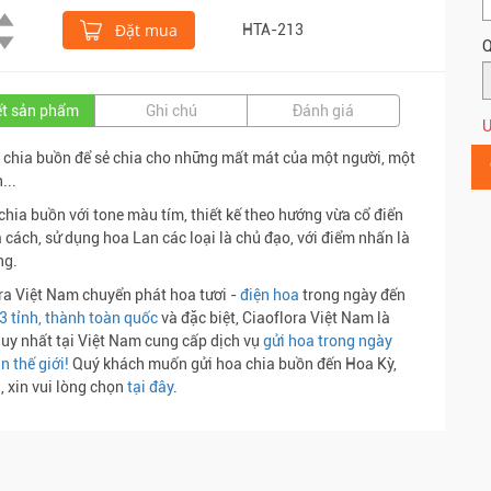
Đặt mua
HTA-213
Q
iết sản phẩm
Ghi chú
Đánh giá
Ư
 chia buồn để sẻ chia cho những mất mát của một người, một
...
chia buồn với tone màu tím, thiết kế theo hướng vừa cổ điển
 cách, sử dụng hoa Lan các loại là chủ đạo, với điểm nhấn là
ng.
ra Việt Nam chuyển phát hoa tươi -
điện hoa
trong ngày đến
3 tỉnh, thành toàn quốc
và đặc biệt, Ciaoflora Việt Nam là
duy nhất tại Việt Nam cung cấp dịch vụ
gửi hoa trong ngày
n thế giới!
Quý khách muốn gửi hoa chia buồn đến Hoa Kỳ,
 xin vui lòng chọn
tại đây
.