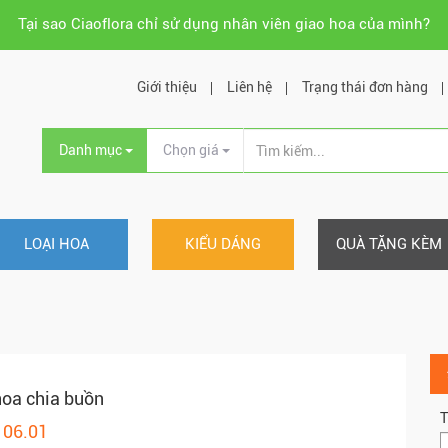
Tại sao Ciaoflora chỉ sử dụng nhân viên giao hoa của mình?
Giới thiệu
Liên hệ
Trạng thái đơn hàng
Danh mục
Chọn giá
LOẠI HOA
KIỂU DÁNG
QUÀ TẶNG KÈM
oa chia buồn
T
106.01