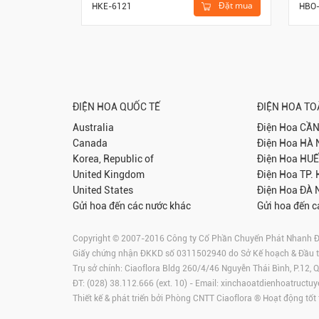
Đặt mua
HKE-6121
HBO
ĐIỆN HOA QUỐC TẾ
ĐIỆN HOA T
Australia
Điện Hoa
CẦN
Canada
Điện Hoa
HÀ 
Korea, Republic of
Điện Hoa
HUẾ
United Kingdom
Điện Hoa
TP.
United States
Điện Hoa
ĐÀ 
Gửi hoa đến các nước khác
Gửi hoa đến c
Copyright © 2007-2016 Công ty Cổ Phần Chuyển Phát Nhanh Điện
Giấy chứng nhận ĐKKD số 0311502940 do Sở Kế hoạch & Đầu 
Trụ sở chính: Ciaoflora Bldg 260/4/46 Nguyễn Thái Bình, P.12,
ĐT: (028) 38.112.666 (ext. 10) - Email:
xinchaoatdienhoatructuy
Thiết kế & phát triển bởi Phòng CNTT Ciaoflora ® Hoạt động tốt