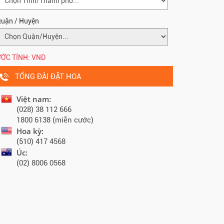
uận / Huyện
ỚC TÍNH:
VND
TỔNG ĐÀI ĐẶT HOA
Việt nam:
(028) 38 112 666
1800 6138 (miễn cước)
Hoa kỳ:
(510) 417 4568
Úc:
(02) 8006 0568