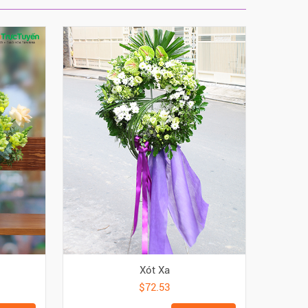
Xót Xa
$72.53