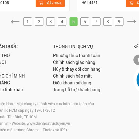
Đặt mua
Đ
-0105
HGI-4431
1
2
3
4
5
6
7
8
9
OÀN QUỐC
THÔNG TIN DỊCH VỤ
KẾ
 THƠ
Phương thức thanh toán
NỘI
Chính sách giao hàng
Hủy & thay đổi đơn hàng
 HỒ CHÍ MINH
Chính sách bảo mật
NẴNG
Điều khoản sử dụng
ác tỉnh khác
Trang hỗ trợ khách hàng
 Hoa - Một công ty thành viên của Interflora toàn cầu
tư TP. HCM cấp ngày 19/01/2012
 Quận Tân Bình, TPHCM
en.vn
- Website:
www.dienhoatructuyen.vn
 trên môi trường
Chrome
-
Firefox
và IE9+