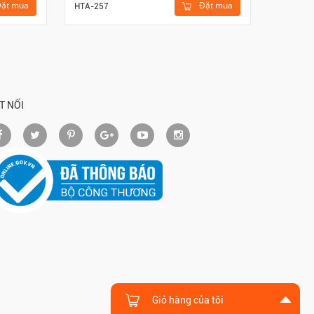
ặt mua
Đặt mua
HTA-257
HTA-278
T NỐI
Giỏ hàng của tôi