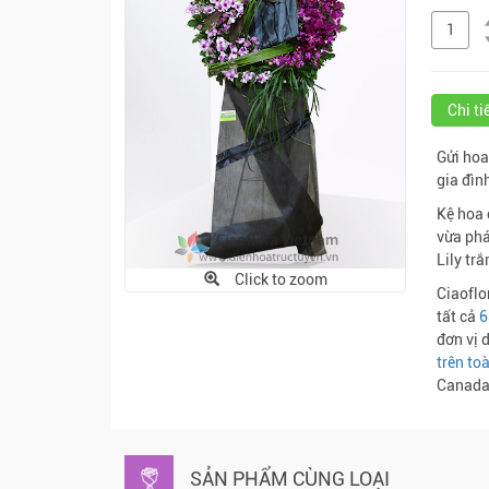
Chi t
Gửi hoa
gia đình
Kệ hoa 
vừa phá
Lily trắ
Click to zoom
Ciaoflo
tất cả
6
đơn vị 
trên toà
Canada,
SẢN PHẨM CÙNG LOẠI