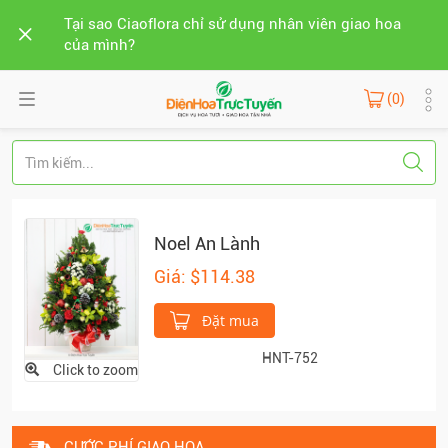
Tại sao Ciaoflora chỉ sử dụng nhân viên giao hoa
của mình?
(0)
Noel An Lành
Giá: $114.38
Đặt mua
HNT-752
Click to zoom
CƯỚC PHÍ GIAO HOA