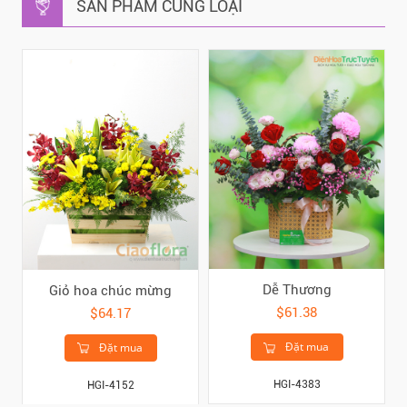
SẢN PHẨM CÙNG LOẠI
Dễ Thương
Giỏ hoa chúc mừng
$61.38
$64.17
Đặt mua
Đặt mua
HGI-4383
HGI-4152