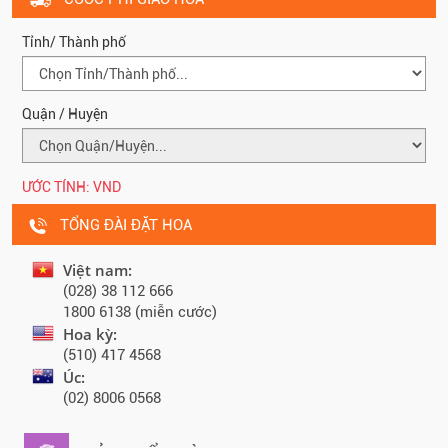
Tỉnh/ Thành phố
Quận / Huyện
ƯỚC TÍNH:
VND
TỔNG ĐÀI ĐẶT HOA
Việt nam:
(028) 38 112 666
1800 6138 (miễn cước)
Hoa kỳ:
(510) 417 4568
Úc:
(02) 8006 0568