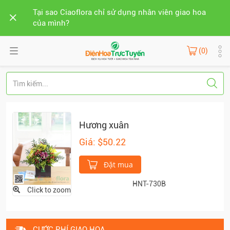
Tại sao Ciaoflora chỉ sử dụng nhân viên giao hoa
của mình?
(0)
Hương xuân
Giá: $50.22
Đặt mua
HNT-730B
Click to zoom
CƯỚC PHÍ GIAO HOA