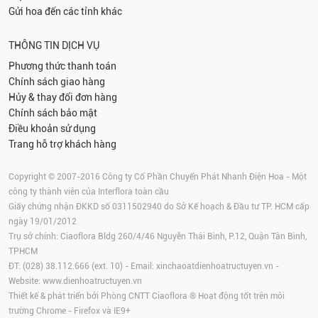
Gửi hoa đến các tỉnh khác
THÔNG TIN DỊCH VỤ
Phương thức thanh toán
Chính sách giao hàng
Hủy & thay đổi đơn hàng
Chính sách bảo mật
Điều khoản sử dụng
Trang hỗ trợ khách hàng
Copyright © 2007-2016 Công ty Cổ Phần Chuyển Phát Nhanh Điện Hoa - Một
công ty thành viên của Interflora toàn cầu
Giấy chứng nhận ĐKKD số 0311502940 do Sở Kế hoạch & Đầu tư TP. HCM cấp
ngày 19/01/2012
Trụ sở chính: Ciaoflora Bldg 260/4/46 Nguyễn Thái Bình, P.12, Quận Tân Bình,
TPHCM
ĐT: (028) 38.112.666 (ext. 10) - Email:
xinchaoatdienhoatructuyen.vn
-
Website:
www.dienhoatructuyen.vn
Thiết kế & phát triển bởi Phòng CNTT Ciaoflora ® Hoạt động tốt trên môi
trường
Chrome
-
Firefox
và IE9+