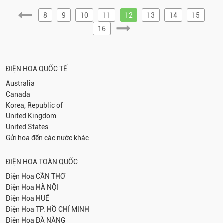
8
9
10
11
12
13
14
15
16
ĐIỆN HOA QUỐC TẾ
Australia
Canada
Korea, Republic of
United Kingdom
United States
Gửi hoa đến các nước khác
ĐIỆN HOA TOÀN QUỐC
Điện Hoa
CẦN THƠ
Điện Hoa
HÀ NỘI
Điện Hoa
HUẾ
Điện Hoa
TP. HỒ CHÍ MINH
Điện Hoa
ĐÀ NẴNG