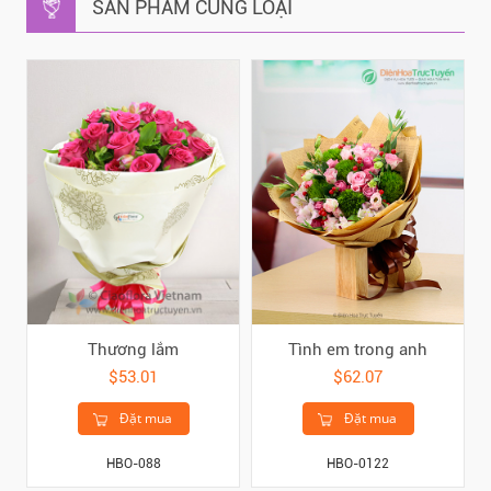
SẢN PHẨM CÙNG LOẠI
Thương lắm
Tình em trong anh
$53.01
$62.07
Đặt mua
Đặt mua
HBO-088
HBO-0122