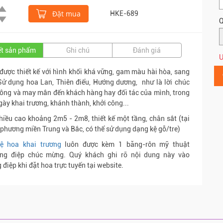
Đặt mua
HKE-689
Q
iết sản phẩm
Ghi chú
Đánh giá
Ư
được thiết kế với hình khối khá vững, gam màu hài hòa, sang
Sử dụng hoa Lan, Thiên điểu, Hướng dương, như là lời chúc
ông và may mắn đến khách hàng hay đối tác của mình, trong
gày khai trương, khánh thành, khởi công...
hiều cao khoảng 2m5 - 2m8, thiết kế một tầng, chân sắt (tại
 phương miền Trung và Bắc, có thể sử dụng dạng kệ gỗ/tre)
ệ hoa khai trương
luôn được kèm 1 băng-rôn mỹ thuật
ông điệp chúc mừng. Quý khách ghi rõ nội dung này vào
 điệp khi đặt hoa trực tuyến tại website.