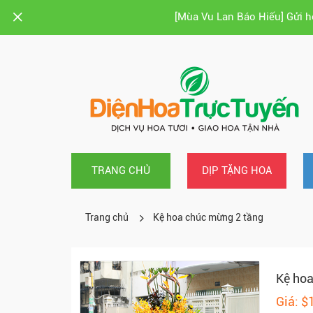
[Mùa Vu Lan Báo Hiếu] Gửi 
TRANG CHỦ
DỊP TẶNG HOA
Trang chủ
Kệ hoa chúc mừng 2 tầng
Kệ hoa
Giá: $