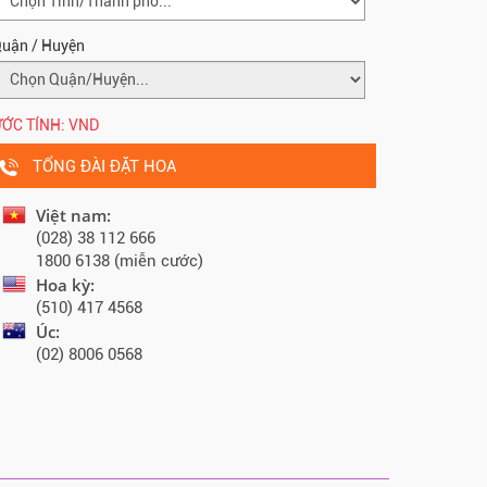
uận / Huyện
ỚC TÍNH:
VND
TỔNG ĐÀI ĐẶT HOA
Việt nam:
(028) 38 112 666
1800 6138 (miễn cước)
Hoa kỳ:
(510) 417 4568
Úc:
(02) 8006 0568