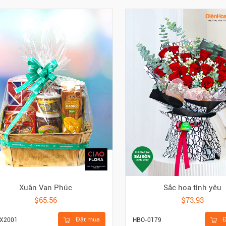
Xuân Vạn Phúc
Sắc hoa tình yêu
$65.56
$73.93
Đặt mua
Đ
X2001
HBO-0179