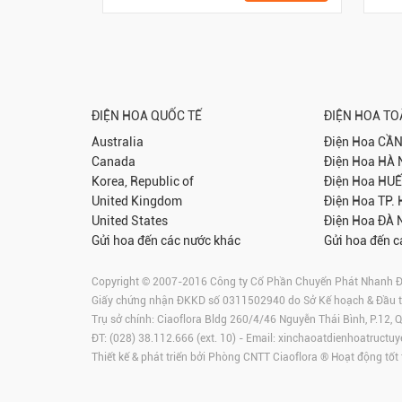
ĐIỆN HOA QUỐC TẾ
ĐIỆN HOA T
Australia
Điện Hoa
CẦN
Canada
Điện Hoa
HÀ 
Korea, Republic of
Điện Hoa
HUẾ
United Kingdom
Điện Hoa
TP.
United States
Điện Hoa
ĐÀ 
Gửi hoa đến các nước khác
Gửi hoa đến c
Copyright © 2007-2016 Công ty Cổ Phần Chuyển Phát Nhanh Điện
Giấy chứng nhận ĐKKD số 0311502940 do Sở Kế hoạch & Đầu 
Trụ sở chính: Ciaoflora Bldg 260/4/46 Nguyễn Thái Bình, P.12,
ĐT: (028) 38.112.666 (ext. 10) - Email:
xinchaoatdienhoatructuy
Thiết kế & phát triển bởi Phòng CNTT Ciaoflora ® Hoạt động tốt