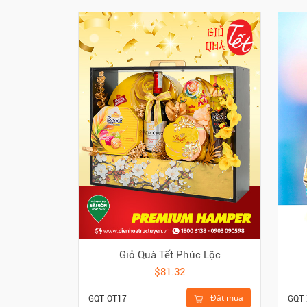
Giỏ Quà Tết Phúc Lộc
$81.32
Đặt mua
GQT-OT17
GQT-