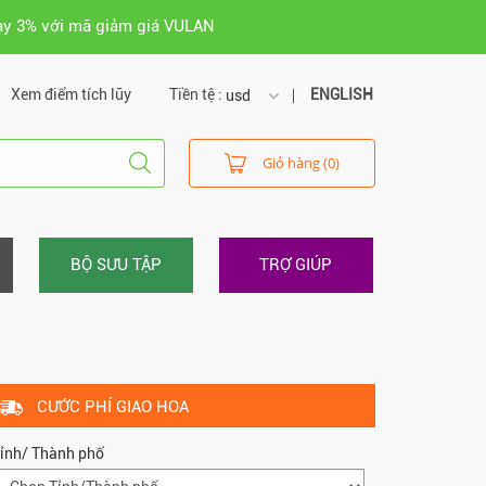
ay 3% với mã giảm giá VULAN
Xem điểm tích lũy
Tiền tệ :
ENGLISH
usd
usd
Giỏ hàng (0)
vnd
BỘ SƯU TẬP
TRỢ GIÚP
CƯỚC PHÍ GIAO HOA
ỉnh/ Thành phố