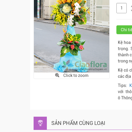
Chi t
Kệ hoa 
trọng. 
thành c
trong n
Kệ có c
Click to zoom
các địa
Tips:
K
với th
ô Thông
SẢN PHẨM CÙNG LOẠI