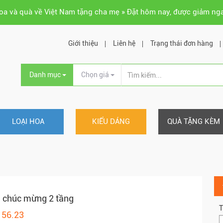
hoa và quà về Việt Nam tặng cha mẹ » Đặt hôm nay, được giảm ng
Giới thiệu
Liên hệ
Trạng thái đơn hàng
Danh mục
Chọn giá
LOẠI HOA
KIỂU DÁNG
QUÀ TẶNG KÈM
 chúc mừng 2 tầng
T
156.23