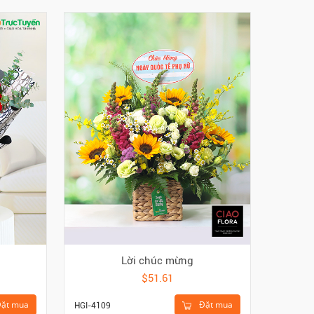
Lời chúc mừng
$51.61
ặt mua
Đặt mua
HGI-4109
HKE-695