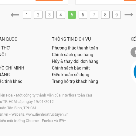
1
2
3
4
5
6
7
8
9
OÀN QUỐC
THÔNG TIN DỊCH VỤ
KẾ
 THƠ
Phương thức thanh toán
NỘI
Chính sách giao hàng
Hủy & thay đổi đơn hàng
 HỒ CHÍ MINH
Chính sách bảo mật
NẴNG
Điều khoản sử dụng
ác tỉnh khác
Trang hỗ trợ khách hàng
 Hoa - Một công ty thành viên của Interflora toàn cầu
tư TP. HCM cấp ngày 19/01/2012
 Quận Tân Bình, TPHCM
en.vn
- Website:
www.dienhoatructuyen.vn
 trên môi trường
Chrome
-
Firefox
và IE9+