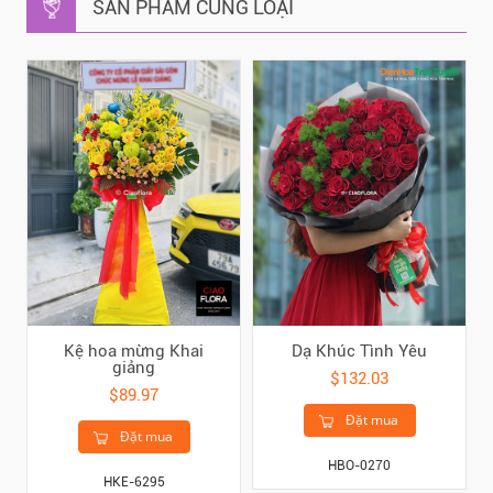
SẢN PHẨM CÙNG LOẠI
Kệ hoa mừng Khai
Dạ Khúc Tình Yêu
giảng
$132.03
$89.97
Đặt mua
Đặt mua
HBO-0270
HKE-6295