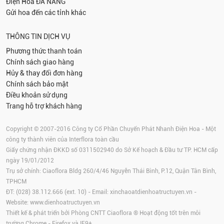
Điện Hoa
ĐÀ NẴNG
Gửi hoa đến các tỉnh khác
THÔNG TIN DỊCH VỤ
Phương thức thanh toán
Chính sách giao hàng
Hủy & thay đổi đơn hàng
Chính sách bảo mật
Điều khoản sử dụng
Trang hỗ trợ khách hàng
Copyright © 2007-2016 Công ty Cổ Phần Chuyển Phát Nhanh Điện Hoa - Một
công ty thành viên của Interflora toàn cầu
Giấy chứng nhận ĐKKD số 0311502940 do Sở Kế hoạch & Đầu tư TP. HCM cấp
ngày 19/01/2012
Trụ sở chính: Ciaoflora Bldg 260/4/46 Nguyễn Thái Bình, P.12, Quận Tân Bình,
TPHCM
ĐT: (028) 38.112.666 (ext. 10) - Email:
xinchaoatdienhoatructuyen.vn
-
Website:
www.dienhoatructuyen.vn
Thiết kế & phát triển bởi Phòng CNTT Ciaoflora ® Hoạt động tốt trên môi
trường
Chrome
-
Firefox
và IE9+