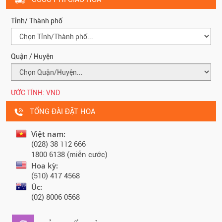
Tỉnh/ Thành phố
Quận / Huyện
ƯỚC TÍNH:
VND
TỔNG ĐÀI ĐẶT HOA
Việt nam:
(028) 38 112 666
1800 6138 (miễn cước)
Hoa kỳ:
(510) 417 4568
Úc:
(02) 8006 0568