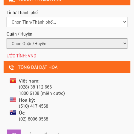
Tỉnh/ Thành phố
Quận / Huyện
ƯỚC TÍNH:
VND
TỔNG ĐÀI ĐẶT HOA
Việt nam:
(028) 38 112 666
1800 6138 (miễn cước)
Hoa kỳ:
(510) 417 4568
Úc:
(02) 8006 0568