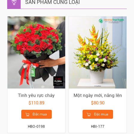
SẢN PHẨM CÙNG LOẠI
Tình yêu rực cháy
Một ngày mới, nắng lên
$110.89
$80.90
Đặt mua
Đặt mua
HBO-0198
HBI-177