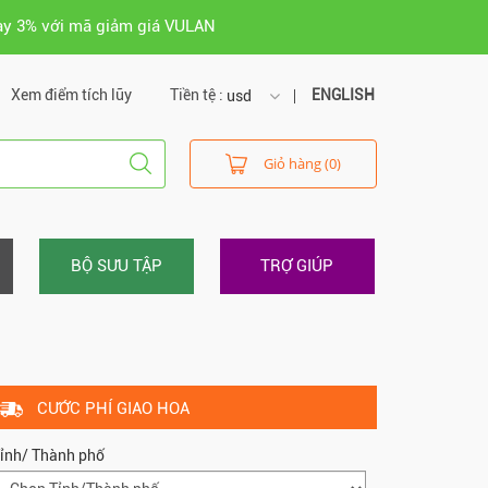
ay 3% với mã giảm giá VULAN
Xem điểm tích lũy
Tiền tệ :
ENGLISH
usd
usd
Giỏ hàng (0)
vnd
BỘ SƯU TẬP
TRỢ GIÚP
CƯỚC PHÍ GIAO HOA
ỉnh/ Thành phố