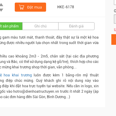
Đặt mua
HKE-6178
Q
iết sản phẩm
Ghi chú
Đánh giá
Ư
 gam màu tươi mát, thanh thoát, đây thật sự là một kệ hoa
ng được nhiều người lựa chọn nhất trong suốt thời gian vừa
chiều cao khoảng 2m3 - 2m5, chân sắt (tại các địa phương
ung và Bắc, có thể sử dụng dạng kệ gỗ/tre), thích hợp cho các
c mừng khai trương shop thời gian, văn phòng...
ệ hoa khai trương
luôn được kèm 1 băng-rôn mỹ thuật
ông điệp chúc mừng. Quý khách ghi rõ nội dung này vào
 điệp khi đặt hoa trực tuyến tại website. Nếu cần in logo, xin
e gốc vào hotro@dienhoatructuyen.vn trước ít nhất 2 ngày (áp
o các đơn hàng đến Sài Gòn, Bình Dương...)