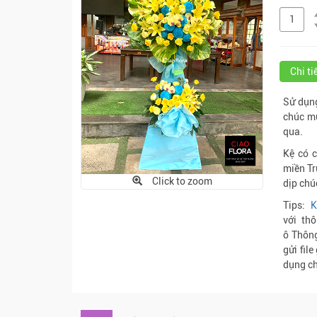
Chi t
Sử dụng
chúc mừ
qua.
Kệ có 
miền Tr
Click to zoom
dịp chú
Tips:
K
với th
ô Thông
gửi fil
dụng ch