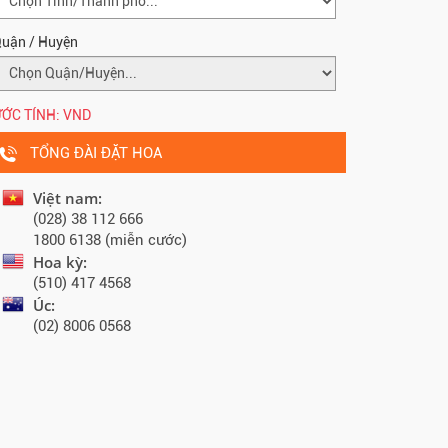
uận / Huyện
ỚC TÍNH:
VND
TỔNG ĐÀI ĐẶT HOA
Việt nam:
(028) 38 112 666
1800 6138 (miễn cước)
Hoa kỳ:
(510) 417 4568
Úc:
(02) 8006 0568