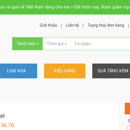
hoa và quà về Việt Nam tặng cha mẹ » Đặt hôm nay, được giảm ng
Giới thiệu
Liên hệ
Trạng thái đơn hàng
Danh mục
Chọn giá
LOẠI HOA
KIỂU DÁNG
QUÀ TẶNG KÈM
ạt
T
136.70