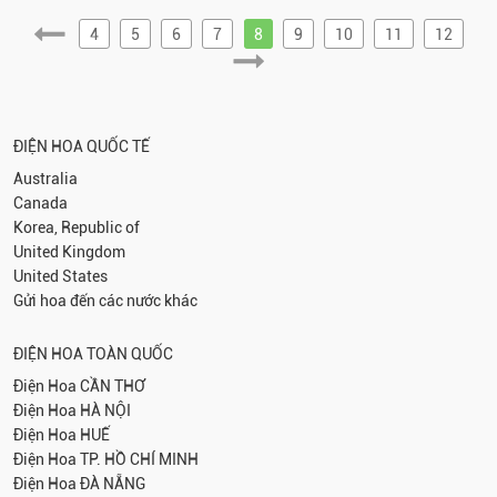
4
5
6
7
8
9
10
11
12
ĐIỆN HOA QUỐC TẾ
Australia
Canada
Korea, Republic of
United Kingdom
United States
Gửi hoa đến các nước khác
ĐIỆN HOA TOÀN QUỐC
Điện Hoa
CẦN THƠ
Điện Hoa
HÀ NỘI
Điện Hoa
HUẾ
Điện Hoa
TP. HỒ CHÍ MINH
Điện Hoa
ĐÀ NẴNG