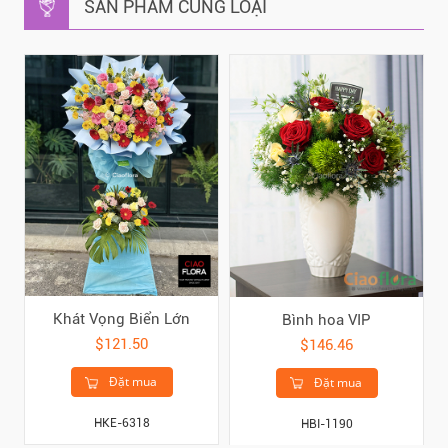
SẢN PHẨM CÙNG LOẠI
Khát Vọng Biển Lớn
Bình hoa VIP
$121.50
$146.46
Đặt mua
Đặt mua
HKE-6318
HBI-1190