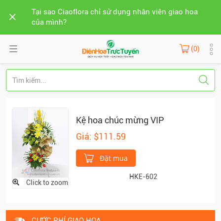
Tại sao Ciaoflora chỉ sử dụng nhân viên giao hoa
của mình?
(0)
Kệ hoa chúc mừng VIP
Giá: $111.59
Đặt mua
HKE-602
Click to zoom
CƯỚC PHÍ GIAO HOA