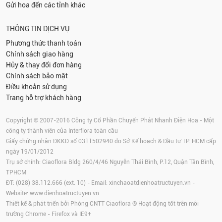
Gửi hoa đến các tỉnh khác
THÔNG TIN DỊCH VỤ
Phương thức thanh toán
Chính sách giao hàng
Hủy & thay đổi đơn hàng
Chính sách bảo mật
Điều khoản sử dụng
Trang hỗ trợ khách hàng
Copyright © 2007-2016 Công ty Cổ Phần Chuyển Phát Nhanh Điện Hoa - Một
công ty thành viên của Interflora toàn cầu
Giấy chứng nhận ĐKKD số 0311502940 do Sở Kế hoạch & Đầu tư TP. HCM cấp
ngày 19/01/2012
Trụ sở chính: Ciaoflora Bldg 260/4/46 Nguyễn Thái Bình, P.12, Quận Tân Bình,
TPHCM
ĐT: (028) 38.112.666 (ext. 10) - Email:
xinchaoatdienhoatructuyen.vn
-
Website:
www.dienhoatructuyen.vn
Thiết kế & phát triển bởi Phòng CNTT Ciaoflora ® Hoạt động tốt trên môi
trường
Chrome
-
Firefox
và IE9+