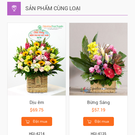
SẢN PHẨM CÙNG LOẠI
Dịu êm
Bừng Sáng
$69.75
$57.19
Đặt mua
Đặt mua
HGI-4214
HGI-4135