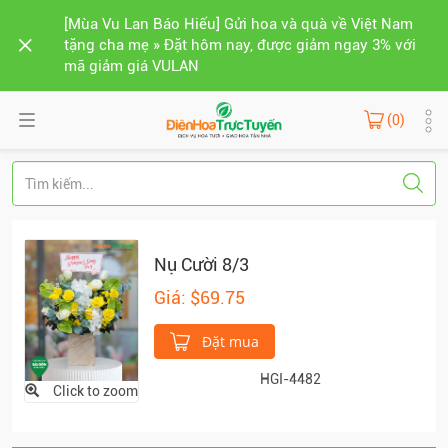
[Mùa Vu Lan Báo Hiếu] Gửi hoa và quà về Việt Nam
tặng cha mẹ » Đặt hôm nay, được giảm ngay 3% với
mã giảm giá VULAN
(0)
Nụ Cười 8/3
Giá: $69.75
Đặt mua
HGI-4482
Click to zoom