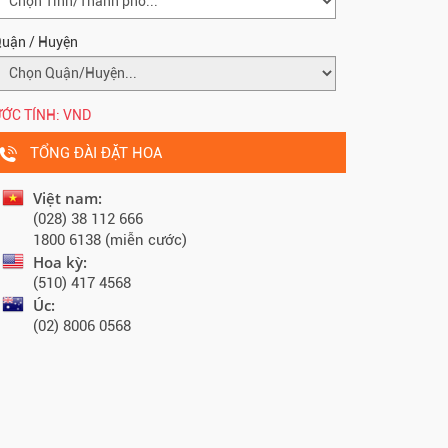
uận / Huyện
ỚC TÍNH:
VND
TỔNG ĐÀI ĐẶT HOA
Việt nam:
(028) 38 112 666
1800 6138 (miễn cước)
Hoa kỳ:
(510) 417 4568
Úc:
(02) 8006 0568