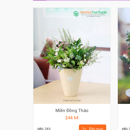
Miền Đồng Thảo
$44.64
Đặt mua
HBI-183
HBI-