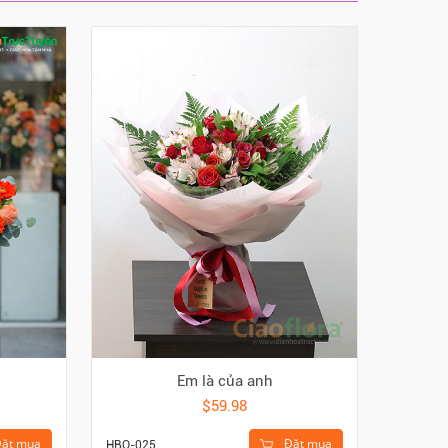
Em là của anh
$59.98
ặt mua
Đặt mua
HBO-025
HBI-114