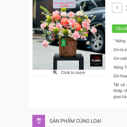
Chi t
" Nắng 
Em là á
Em mãi 
Nắng Th
Click to zoom
Giỏ hoa
Tất cả
thiệp c
giao hà
SẢN PHẨM CÙNG LOẠI