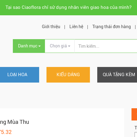
Tại sao Ciaoflora chỉ sử dụng nhân viên giao hoa của mình?
Giới thiệu
Liên hệ
Trạng thái đơn hàng
Danh mục
Chọn giá
LOẠI HOA
KIỂU DÁNG
QUÀ TẶNG KÈM
àng Mùa Thu
T
75.32