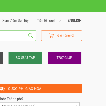
Xem điểm tích lũy
Tiền tệ :
ENGLISH
usd
usd
Giỏ hàng (0)
vnd
BỘ SƯU TẬP
TRỢ GIÚP
CƯỚC PHÍ GIAO HOA
ỉnh/ Thành phố