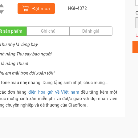
Đặt mua
HGI-4372
Q
iết sản phẩm
Ghi chú
Đánh giá
Ư
Thu nhẹ lá vàng bay
nh nắng Thu say bao người
là nắng Thu ơi
u em mãi trọn đời xuân tôi!"
 tone màu nhẹ nhàng. Dùng tặng sinh nhật, chúc mừng...
 các đơn hàng
điện hoa gửi về Việt nam
đều tặng kèm một
húc mừng xinh xắn miễn phí và được giao với đội nhân viên
ng chuyên nghiệp và dễ thương của Ciaoflora.