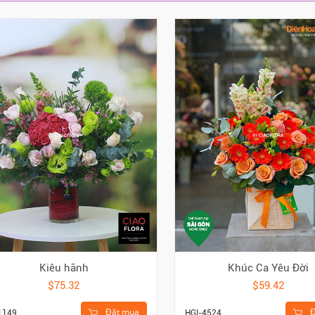
Kiêu hãnh
Khúc Ca Yêu Đời
$75.32
$59.42
Đặt mua
Đ
1149
HGI-4524