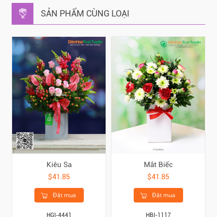
SẢN PHẨM CÙNG LOẠI
Kiêu Sa
Mắt Biếc
$41.85
$41.85
Đặt mua
Đặt mua
HGI-4441
HBI-1117