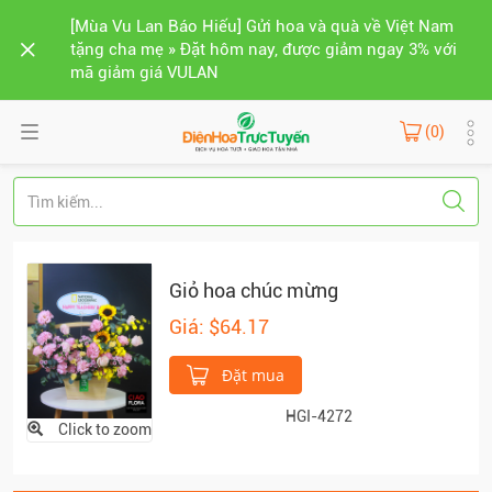
[Mùa Vu Lan Báo Hiếu] Gửi hoa và quà về Việt Nam
tặng cha mẹ » Đặt hôm nay, được giảm ngay 3% với
mã giảm giá VULAN
(0)
Giỏ hoa chúc mừng
Giá: $64.17
Đặt mua
HGI-4272
Click to zoom