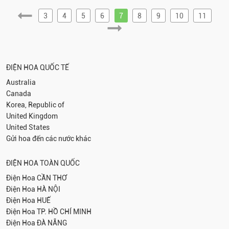
3
4
5
6
7
8
9
10
11
ĐIỆN HOA QUỐC TẾ
Australia
Canada
Korea, Republic of
United Kingdom
United States
Gửi hoa đến các nước khác
ĐIỆN HOA TOÀN QUỐC
Điện Hoa
CẦN THƠ
Điện Hoa
HÀ NỘI
Điện Hoa
HUẾ
Điện Hoa
TP. HỒ CHÍ MINH
Điện Hoa
ĐÀ NẴNG