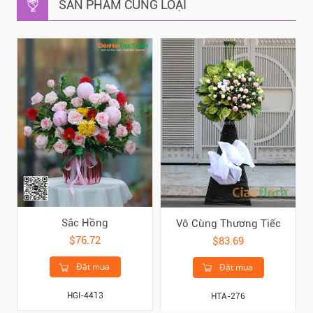
SẢN PHẨM CÙNG LOẠI
Sắc Hồng
Vô Cùng Thương Tiếc
$76.72
$83.69
Đặt mua
Đặt mua
HGI-4413
HTA-276