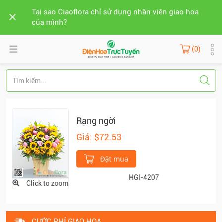
Tại sao Ciaoflora chỉ sử dụng nhân viên giao hoa
của mình?
(0)
Rạng ngời
Giá: $72.53
Đặt mua
HGI-4207
Click to zoom
CƯỚC PHÍ GIAO HOA