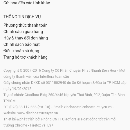
Gửi hoa đến các tỉnh khác
THÔNG TIN DỊCH VỤ
Phương thức thanh toán
Chính sách giao hàng
Hủy & thay đổi đơn hàng
Chính sách bảo mật
Điều khoản sử dụng
Trang hỗ trợ khách hàng
Copyright © 2007-2016 Công ty Cổ Phần Chuyển Phát Nhanh Điện Hoa - Một
công ty thành viên của Interflora toàn cầu
Giấy chứng nhận ĐKKD số 0311502940 do Sở Kế hoạch & Đầu tư TP. HCM cấp
ngày 19/01/2012
Trụ sở chính: Ciaoflora Bldg 260/4/46 Nguyễn Thái Bình, P.12, Quận Tân Bình,
TPHCM
ĐT: (028) 38.112.666 (ext. 10) - Email:
xinchaoatdienhoatructuyen.vn
-
Website:
www.dienhoatructuyen.vn
Thiết kế & phát triển bởi Phòng CNTT Ciaoflora ® Hoạt động tốt trên môi
trường
Chrome
-
Firefox
và IE9+