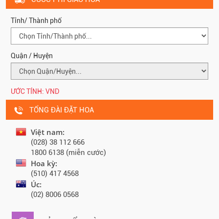
Tỉnh/ Thành phố
Quận / Huyện
ƯỚC TÍNH:
VND
TỔNG ĐÀI ĐẶT HOA
Việt nam:
(028) 38 112 666
1800 6138 (miễn cước)
Hoa kỳ:
(510) 417 4568
Úc:
(02) 8006 0568