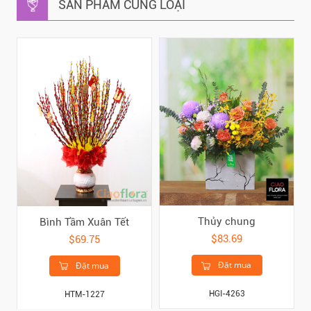
SẢN PHẨM CÙNG LOẠI
Thủy chung
Bình Tầm Xuân Tết
$83.69
$69.75
Đặt mua
Đặt mua
HGI-4263
HTM-1227