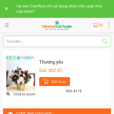
Tại sao Ciaoflora chỉ sử dụng nhân viên giao hoa
của mình?
(0)
Thương yêu
Giá: $62.07
Đặt mua
HGI-4115
Click to zoom
CƯỚC PHÍ GIAO HOA