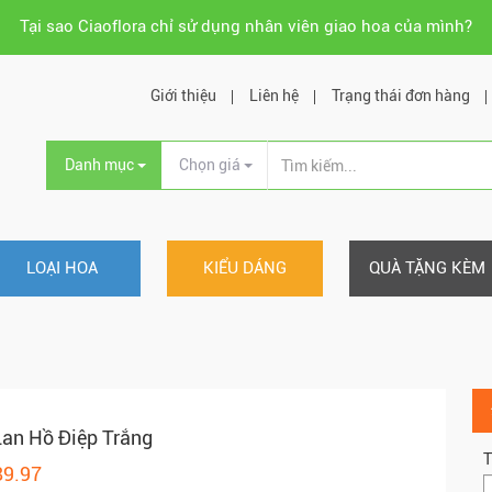
Tại sao Ciaoflora chỉ sử dụng nhân viên giao hoa của mình?
Giới thiệu
Liên hệ
Trạng thái đơn hàng
Danh mục
Chọn giá
LOẠI HOA
KIỂU DÁNG
QUÀ TẶNG KÈM
an Hồ Điệp Trắng
T
89.97