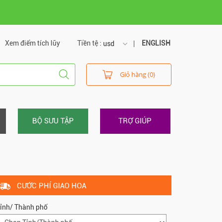
Xem điểm tích lũy
Tiền tệ :
ENGLISH
usd
usd
Giỏ hàng (0)
vnd
BỘ SƯU TẬP
TRỢ GIÚP
CƯỚC PHÍ GIAO HOA
ỉnh/ Thành phố