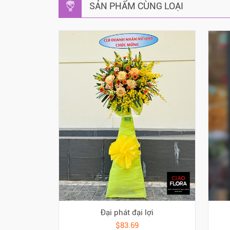
SẢN PHẨM CÙNG LOẠI
Đại phát đại lợi
$83.69