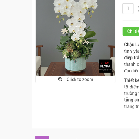
Chi t
Chậu L
tình yê
điệp tr
thanh c
đại diệ
Click to zoom
Thiết k
tô điể
trường 
tặng
si
trang t