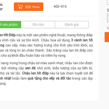
Đặt mua
HDI-915
Q
iết sản phẩm
Ghi chú
Đánh giá
Ư
an Hồ Điệp
này là một sản phẩm nghệ thuật, mang thông điệp
u vĩnh cửu và sự tôn kính. Chậu hoa sử dụng
3 cành lan hồ
ắng
cao cấp, màu sắc tượng trưng cho tình yêu tinh khôi, sự
ao và lòng tri ân chân thành. Sắc trắng của lan hồ điệp còn
n cho sự khởi đầu hoàn hảo và niềm hy vọng.
ế sang trọng trong chậu sứ màu xanh nhạt, chậu lan còn được
m bởi những cây
sen đá
nhỏ xinh, biểu tượng của sự bền bỉ,
thọ và tài lộc.
Chậu lan hồ điệp
này là lựa chọn tuyệt vời để
nh nhật
hoặc làm
quà tặng cho sếp và đối tác
trong các dịp
rọng.