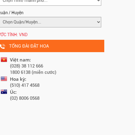
uận / Huyện
ỚC TÍNH:
VND
TỔNG ĐÀI ĐẶT HOA
Việt nam:
(028) 38 112 666
1800 6138 (miễn cước)
Hoa kỳ:
(510) 417 4568
Úc:
(02) 8006 0568