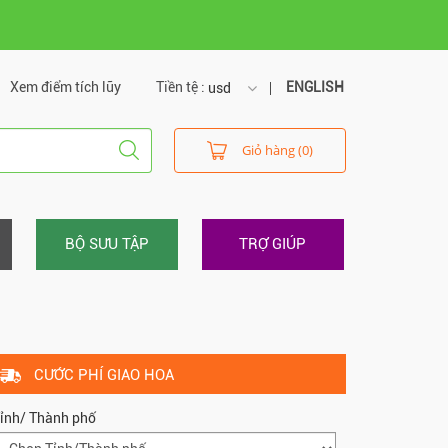
Xem điểm tích lũy
Tiền tệ :
ENGLISH
usd
usd
Giỏ hàng (0)
vnd
BỘ SƯU TẬP
TRỢ GIÚP
CƯỚC PHÍ GIAO HOA
ỉnh/ Thành phố