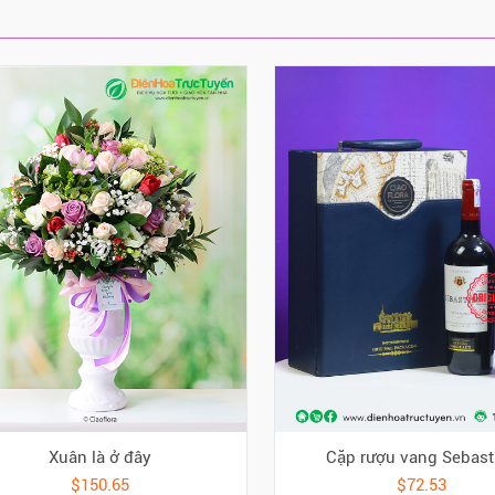
Xuân là ở đây
Cặp rượu vang Sebast
$150.65
$72.53