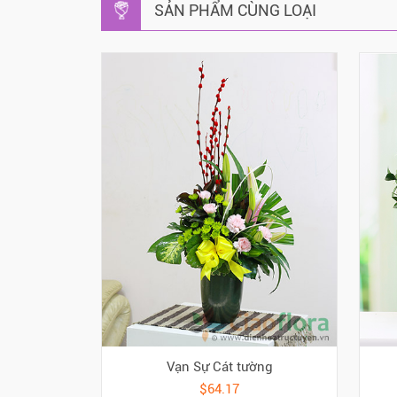
SẢN PHẨM CÙNG LOẠI
Vạn Sự Cát tường
$64.17