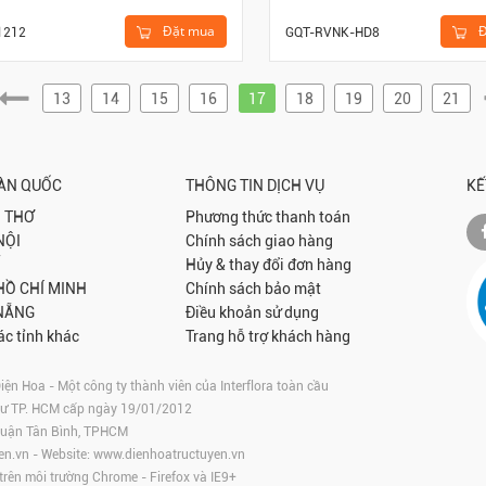
Đặt mua
Đ
1212
GQT-RVNK-HD8
13
14
15
16
17
18
19
20
21
OÀN QUỐC
THÔNG TIN DỊCH VỤ
KẾ
 THƠ
Phương thức thanh toán
NỘI
Chính sách giao hàng
Hủy & thay đổi đơn hàng
 HỒ CHÍ MINH
Chính sách bảo mật
NẴNG
Điều khoản sử dụng
ác tỉnh khác
Trang hỗ trợ khách hàng
 Hoa - Một công ty thành viên của Interflora toàn cầu
tư TP. HCM cấp ngày 19/01/2012
 Quận Tân Bình, TPHCM
en.vn
- Website:
www.dienhoatructuyen.vn
 trên môi trường
Chrome
-
Firefox
và IE9+