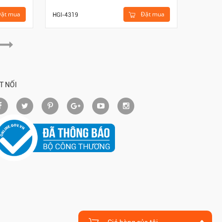
ặt mua
Đặt mua
HGI-4319
HKE-661
T NỐI