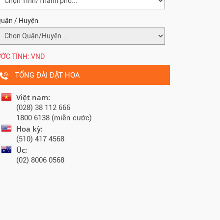
uận / Huyện
ỚC TÍNH:
VND
TỔNG ĐÀI ĐẶT HOA
Việt nam:
(028) 38 112 666
1800 6138 (miễn cước)
Hoa kỳ:
(510) 417 4568
Úc:
(02) 8006 0568