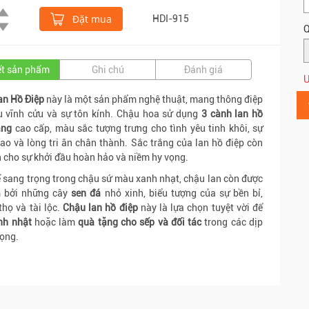
Đặt mua
HDI-915
Q
iết sản phẩm
Ghi chú
Đánh giá
Ư
an Hồ Điệp
này là một sản phẩm nghệ thuật, mang thông điệp
u vĩnh cửu và sự tôn kính. Chậu hoa sử dụng
3 cành lan hồ
ắng
cao cấp, màu sắc tượng trưng cho tình yêu tinh khôi, sự
ao và lòng tri ân chân thành. Sắc trắng của lan hồ điệp còn
n cho sự khởi đầu hoàn hảo và niềm hy vọng.
ế sang trọng trong chậu sứ màu xanh nhạt, chậu lan còn được
m bởi những cây
sen đá
nhỏ xinh, biểu tượng của sự bền bỉ,
thọ và tài lộc.
Chậu lan hồ điệp
này là lựa chọn tuyệt vời để
nh nhật
hoặc làm
quà tặng cho sếp và đối tác
trong các dịp
rọng.