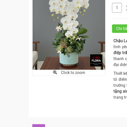
Chi t
Chậu L
tình yê
điệp tr
thanh c
đại diệ
Click to zoom
Thiết k
tô điể
trường 
tặng
si
trang t