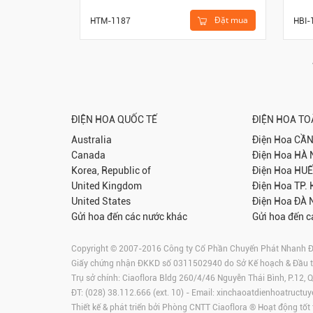
Đặt mua
HTM-1187
HBI-
ĐIỆN HOA QUỐC TẾ
ĐIỆN HOA T
Australia
Điện Hoa
CẦN
Canada
Điện Hoa
HÀ 
Korea, Republic of
Điện Hoa
HUẾ
United Kingdom
Điện Hoa
TP.
United States
Điện Hoa
ĐÀ 
Gửi hoa đến các nước khác
Gửi hoa đến c
Copyright © 2007-2016 Công ty Cổ Phần Chuyển Phát Nhanh Điện
Giấy chứng nhận ĐKKD số 0311502940 do Sở Kế hoạch & Đầu 
Trụ sở chính: Ciaoflora Bldg 260/4/46 Nguyễn Thái Bình, P.12,
ĐT: (028) 38.112.666 (ext. 10) - Email:
xinchaoatdienhoatructuy
Thiết kế & phát triển bởi Phòng CNTT Ciaoflora ® Hoạt động tốt