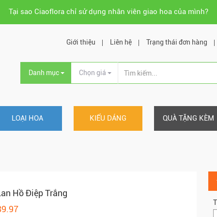
Tại sao Ciaoflora chỉ sử dụng nhân viên giao hoa của mình?
Giới thiệu
Liên hệ
Trạng thái đơn hàng
Danh mục
Chọn giá
LOẠI HOA
KIỂU DÁNG
QUÀ TẶNG KÈM
an Hồ Điệp Trắng
T
89.97