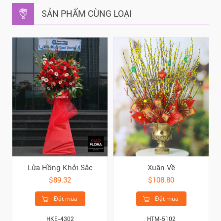
SẢN PHẨM CÙNG LOẠI
Lửa Hồng Khởi Sắc
Xuân Về
$89.32
$108.80
Đặt mua
Đặt mua
HKE-4302
HTM-5102