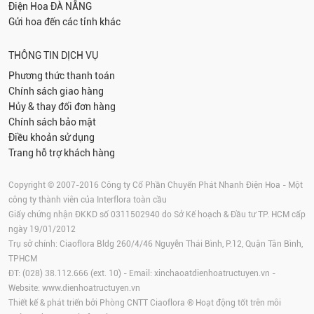
Điện Hoa
ĐÀ NẴNG
Gửi hoa đến các tỉnh khác
THÔNG TIN DỊCH VỤ
Phương thức thanh toán
Chính sách giao hàng
Hủy & thay đổi đơn hàng
Chính sách bảo mật
Điều khoản sử dụng
Trang hỗ trợ khách hàng
Copyright © 2007-2016 Công ty Cổ Phần Chuyển Phát Nhanh Điện Hoa - Một
công ty thành viên của Interflora toàn cầu
Giấy chứng nhận ĐKKD số 0311502940 do Sở Kế hoạch & Đầu tư TP. HCM cấp
ngày 19/01/2012
Trụ sở chính: Ciaoflora Bldg 260/4/46 Nguyễn Thái Bình, P.12, Quận Tân Bình,
TPHCM
ĐT: (028) 38.112.666 (ext. 10) - Email:
xinchaoatdienhoatructuyen.vn
-
Website:
www.dienhoatructuyen.vn
Thiết kế & phát triển bởi Phòng CNTT Ciaoflora ® Hoạt động tốt trên môi