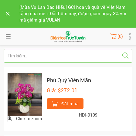
[Mùa Vu Lan Báo Hiếu] Gửi hoa và quà về Việt Nam
tặng cha mẹ » Đặt hôm nay, được giảm ngay 3% với
mã giảm giá VULAN
(0)
Phú Quý Viên Mãn
Giá: $272.01
Đặt mua
HDI-9109
Click to zoom