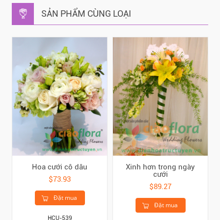
SẢN PHẨM CÙNG LOẠI
Hoa cưới cô dâu
Xinh hơn trong ngày
cưới
$73.93
$89.27
Đặt mua
Đặt mua
HCU-539