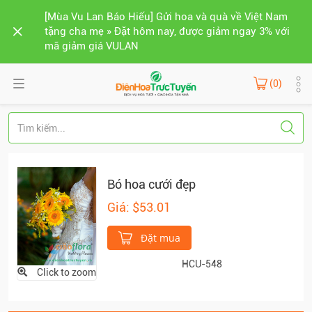
[Mùa Vu Lan Báo Hiếu] Gửi hoa và quà về Việt Nam
tặng cha mẹ » Đặt hôm nay, được giảm ngay 3% với
mã giảm giá VULAN
(0)
Bó hoa cưới đẹp
Giá: $53.01
Đặt mua
HCU-548
Click to zoom