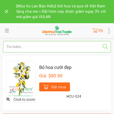
[Mùa Vu Lan Báo Hiếu] Gửi hoa và quà về Việt Nam
tặng cha mẹ » Đặt hôm nay, được giảm ngay 3% với
mã giảm giá VULAN
(0)
Bó hoa cưới đẹp
Giá: $80.90
Đặt mua
HCU-524
Click to zoom