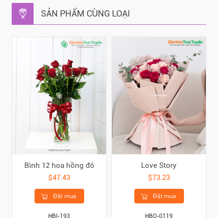
SẢN PHẨM CÙNG LOẠI
Bình 12 hoa hồng đỏ
Love Story
$47.43
$73.23
Đặt mua
Đặt mua
HBI-193
HBO-0119