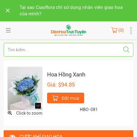
Tại sao Ciaoflora chỉ sử dụng nhân viên giao hoa
của mình?
(0)
Hoa Hồng Xanh
Giá: $94.85
Đặt mua
HBO-081
Click to zoom
CƯỚC PHÍ GIAO HOA