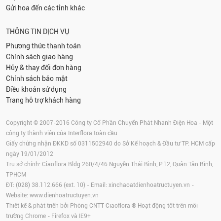
Gửi hoa đến các tỉnh khác
THÔNG TIN DỊCH VỤ
Phương thức thanh toán
Chính sách giao hàng
Hủy & thay đổi đơn hàng
Chính sách bảo mật
Điều khoản sử dụng
Trang hỗ trợ khách hàng
Copyright © 2007-2016 Công ty Cổ Phần Chuyển Phát Nhanh Điện Hoa - Một
công ty thành viên của Interflora toàn cầu
Giấy chứng nhận ĐKKD số 0311502940 do Sở Kế hoạch & Đầu tư TP. HCM cấp
ngày 19/01/2012
Trụ sở chính: Ciaoflora Bldg 260/4/46 Nguyễn Thái Bình, P.12, Quận Tân Bình,
TPHCM
ĐT: (028) 38.112.666 (ext. 10) - Email:
xinchaoatdienhoatructuyen.vn
-
Website:
www.dienhoatructuyen.vn
Thiết kế & phát triển bởi Phòng CNTT Ciaoflora ® Hoạt động tốt trên môi
trường
Chrome
-
Firefox
và IE9+