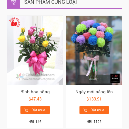
SẢN PHẨM CÙNG LOẠI
Bình hoa hồng
Ngày mới nắng lên
$47.43
$133.91
Đặt mua
Đặt mua
HBI-146
HBI-1123