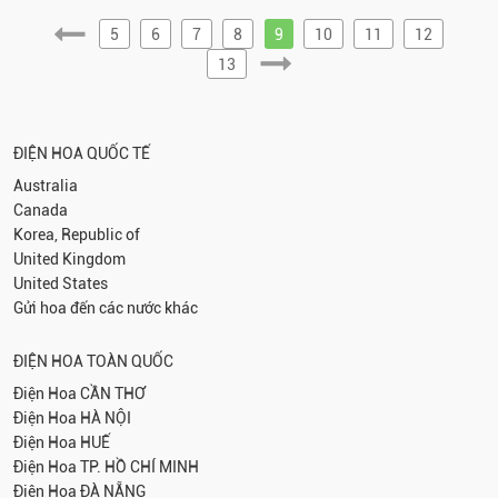
5
6
7
8
9
10
11
12
13
ĐIỆN HOA QUỐC TẾ
Australia
Canada
Korea, Republic of
United Kingdom
United States
Gửi hoa đến các nước khác
ĐIỆN HOA TOÀN QUỐC
Điện Hoa
CẦN THƠ
Điện Hoa
HÀ NỘI
Điện Hoa
HUẾ
Điện Hoa
TP. HỒ CHÍ MINH
Điện Hoa
ĐÀ NẴNG