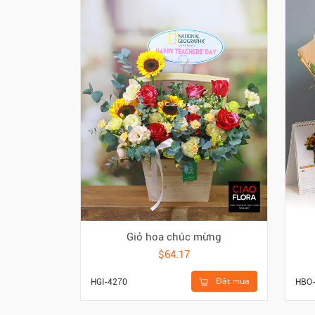
Giỏ hoa chúc mừng
$64.17
Đặt mua
HGI-4270
HBO