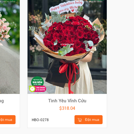
ng
Tình Yêu Vĩnh Cửu
$318.04
ặt mua
Đặt mua
HBO-0278
HBI-152