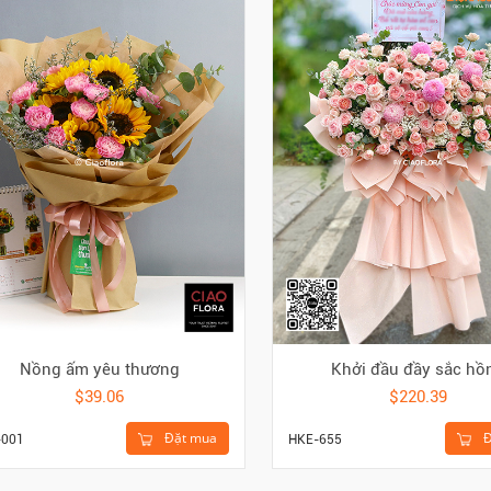
Nồng ấm yêu thương
Khởi đầu đầy sắc hồ
$39.06
$220.39
Đặt mua
Đ
-001
HKE-655