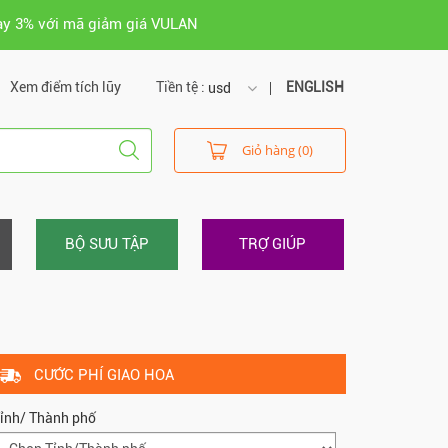
ay 3% với mã giảm giá VULAN
Xem điểm tích lũy
Tiền tệ :
ENGLISH
usd
usd
Giỏ hàng (0)
vnd
BỘ SƯU TẬP
TRỢ GIÚP
CƯỚC PHÍ GIAO HOA
ỉnh/ Thành phố