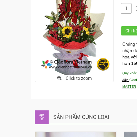
Chi t
Chúng t
nhận dù
hoa với
hơn 150
Quý khách
Click to zoom
đây
.
Ciaof
MASTER
SẢN PHẨM CÙNG LOẠI