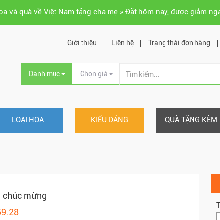
hoa và quà về Việt Nam tặng cha mẹ » Đặt hôm nay, được giảm ng
Giới thiệu
Liên hệ
Trạng thái đơn hàng
Danh mục
Chọn giá
LOẠI HOA
KIỂU DÁNG
QUÀ TẶNG KÈM
a chúc mừng
T
59.28