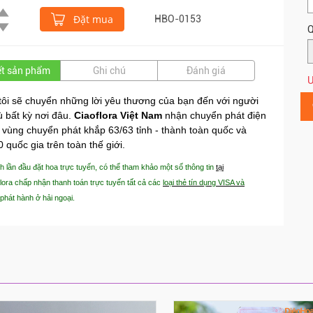
Đặt mua
HBO-0153
Q
iết sản phẩm
Ghi chú
Đánh giá
Ư
ôi sẽ chuyển những lời yêu thương của bạn đến với người
 bất kỳ nơi đâu.
Ciaoflora Việt Nam
nhận chuyển phát điện
 vùng chuyển phát khắp 63/63 tỉnh - thành toàn quốc và
 quốc gia trên toàn thế giới.
 lần đầu đặt hoa trực tuyến, có thể tham khảo một số thông tin
tại
lora chấp nhận thanh toán trực tuyến tất cả các
loại thẻ tín dụng VISA và
phát hành ở hải ngoại.