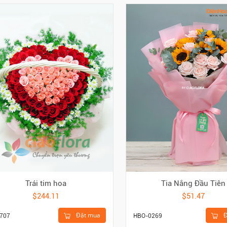
Trái tim hoa
Tia Nắng Đầu Tiên
$244.11
$51.47
Đặt mua
Đ
707
HBO-0269