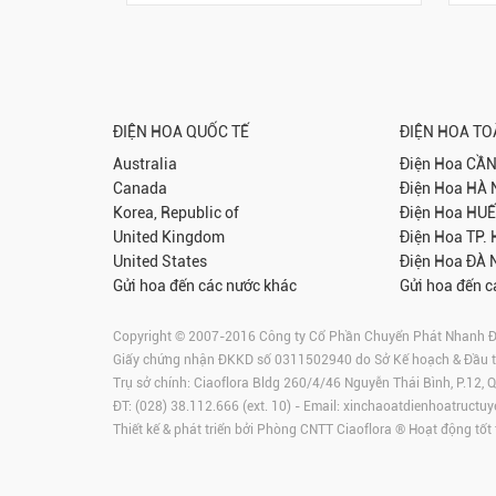
ĐIỆN HOA QUỐC TẾ
ĐIỆN HOA T
Australia
Điện Hoa
CẦN
Canada
Điện Hoa
HÀ 
Korea, Republic of
Điện Hoa
HUẾ
United Kingdom
Điện Hoa
TP.
United States
Điện Hoa
ĐÀ 
Gửi hoa đến các nước khác
Gửi hoa đến c
Copyright © 2007-2016 Công ty Cổ Phần Chuyển Phát Nhanh Điện
Giấy chứng nhận ĐKKD số 0311502940 do Sở Kế hoạch & Đầu 
Trụ sở chính: Ciaoflora Bldg 260/4/46 Nguyễn Thái Bình, P.12,
ĐT: (028) 38.112.666 (ext. 10) - Email:
xinchaoatdienhoatructuy
Thiết kế & phát triển bởi Phòng CNTT Ciaoflora ® Hoạt động tốt