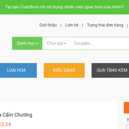
Tại sao Ciaoflora chỉ sử dụng nhân viên giao hoa của mình?
Giới thiệu
Liên hệ
Trạng thái đơn hàng
Danh mục
Chọn giá
LOẠI HOA
KIỂU DÁNG
QUÀ TẶNG KÈM
a Cẩm Chướng
T
43.24