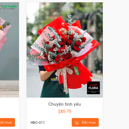
Chuyện tình yêu
$85.79
ặt mua
Đặt mua
HBO-011
HKE-633