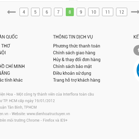
4
5
6
7
8
9
10
11
12
OÀN QUỐC
THÔNG TIN DỊCH VỤ
KẾ
 THƠ
Phương thức thanh toán
NỘI
Chính sách giao hàng
Hủy & thay đổi đơn hàng
 HỒ CHÍ MINH
Chính sách bảo mật
NẴNG
Điều khoản sử dụng
ác tỉnh khác
Trang hỗ trợ khách hàng
 Hoa - Một công ty thành viên của Interflora toàn cầu
tư TP. HCM cấp ngày 19/01/2012
 Quận Tân Bình, TPHCM
en.vn
- Website:
www.dienhoatructuyen.vn
 trên môi trường
Chrome
-
Firefox
và IE9+