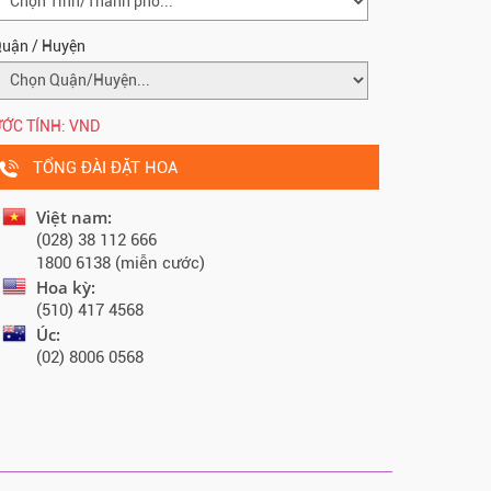
uận / Huyện
ỚC TÍNH:
VND
TỔNG ĐÀI ĐẶT HOA
Việt nam:
(028) 38 112 666
1800 6138 (miễn cước)
Hoa kỳ:
(510) 417 4568
Úc:
(02) 8006 0568