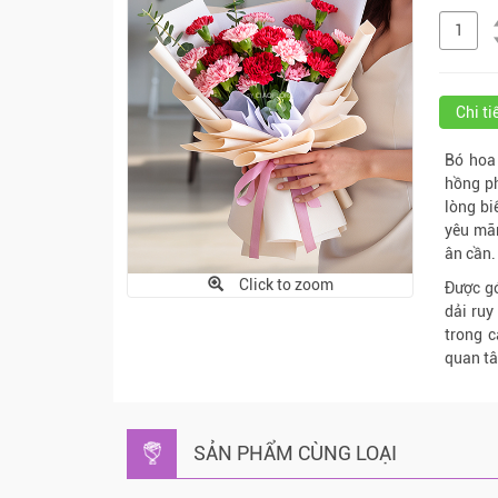
Chi t
Bó hoa
hồng ph
lòng bi
yêu mãn
ân cần.
Click to zoom
Được gó
dải ruy
trong c
quan t
SẢN PHẨM CÙNG LOẠI