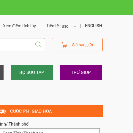
Xem điểm tích lũy
Tiền tệ :
ENGLISH
usd
usd
Giỏ hàng (0)
vnd
BỘ SƯU TẬP
TRỢ GIÚP
CƯỚC PHÍ GIAO HOA
ỉnh/ Thành phố