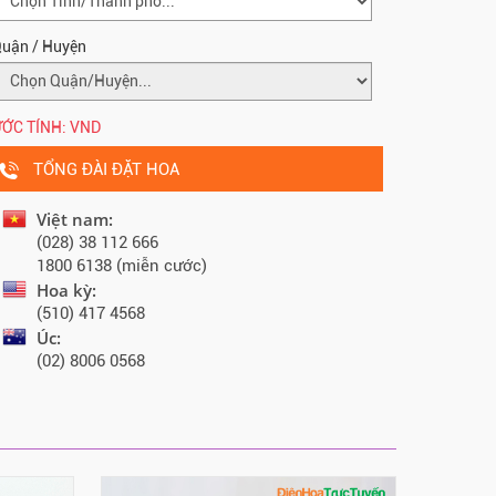
uận / Huyện
ỚC TÍNH:
VND
TỔNG ĐÀI ĐẶT HOA
Việt nam:
(028) 38 112 666
1800 6138 (miễn cước)
Hoa kỳ:
(510) 417 4568
Úc:
(02) 8006 0568