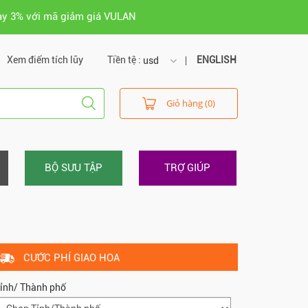
ay 3% với mã giảm giá VULAN
Xem điểm tích lũy
Tiền tệ :
ENGLISH
usd
usd
Giỏ hàng (0)
vnd
BỘ SƯU TẬP
TRỢ GIÚP
CƯỚC PHÍ GIAO HOA
ỉnh/ Thành phố