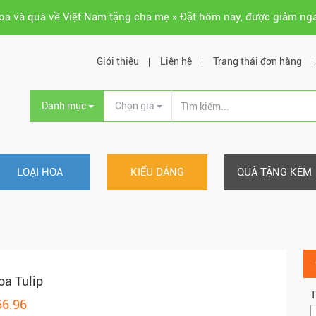
hoa và quà về Việt Nam tặng cha mẹ » Đặt hôm nay, được giảm ng
Giới thiệu
Liên hệ
Trạng thái đơn hàng
Danh mục
Chọn giá
LOẠI HOA
KIỂU DÁNG
QUÀ TẶNG KÈM
oa Tulip
T
66.96