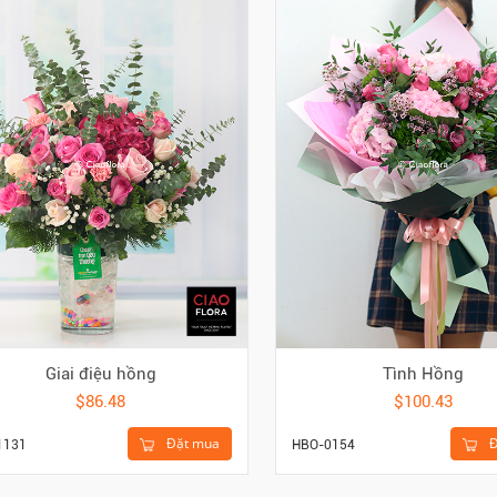
Giai điệu hồng
Tình Hồng
$86.48
$100.43
Đặt mua
Đ
1131
HBO-0154