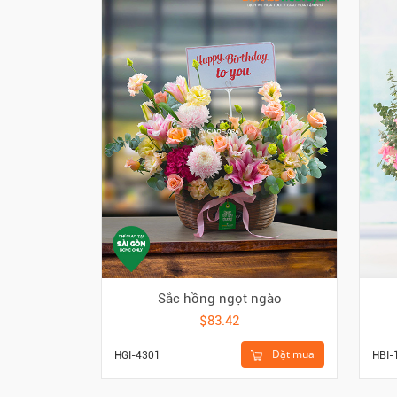
Sắc hồng ngọt ngào
$83.42
Đặt mua
HGI-4301
HBI-