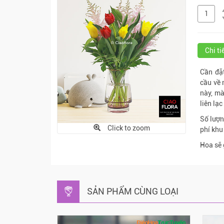
Chi t
Cần đặt
cầu về 
này, mà
liên lạ
Số lượn
Click to zoom
phí khu
Hoa sẽ 
SẢN PHẨM CÙNG LOẠI