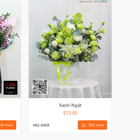
Xanh Ngát
M
$73.93
ặt mua
Đặt mua
HGI-4408
HBO-023