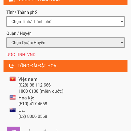
Tỉnh/ Thành phố
Quận / Huyện
ƯỚC TÍNH:
VND
TỔNG ĐÀI ĐẶT HOA
Việt nam:
(028) 38 112 666
1800 6138 (miễn cước)
Hoa kỳ:
(510) 417 4568
Úc:
(02) 8006 0568