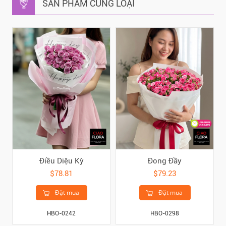
SẢN PHẨM CÙNG LOẠI
Điều Diệu Kỳ
Đong Đầy
$78.81
$79.23
Đặt mua
Đặt mua
HBO-0242
HBO-0298