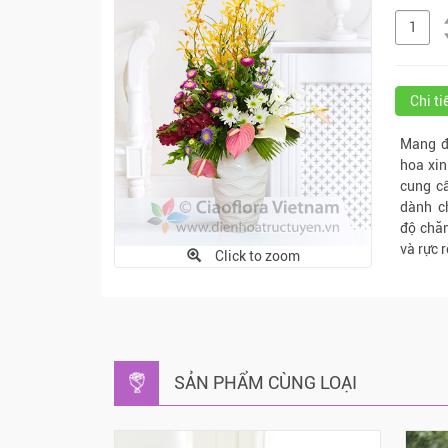
Chi t
Mang đ
hoa xin
cung cấ
dành c
độ chă
và rực 
Click to zoom
SẢN PHẨM CÙNG LOẠI