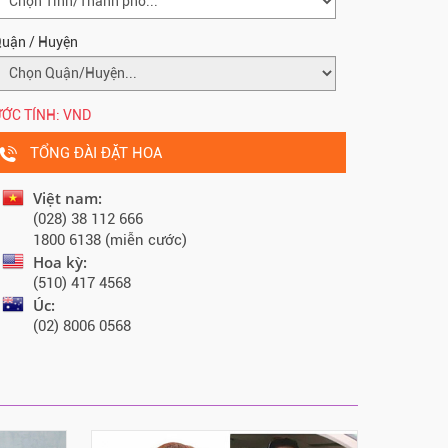
uận / Huyện
ỚC TÍNH:
VND
TỔNG ĐÀI ĐẶT HOA
Việt nam:
(028) 38 112 666
1800 6138 (miễn cước)
Hoa kỳ:
(510) 417 4568
Úc:
(02) 8006 0568