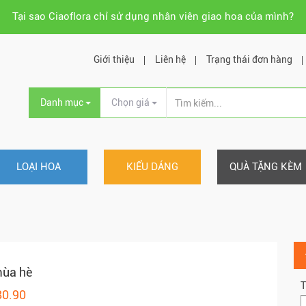
Tại sao Ciaoflora chỉ sử dụng nhân viên giao hoa của mình?
Giới thiệu
Liên hệ
Trạng thái đơn hàng
Danh mục
Chọn giá
LOẠI HOA
KIỂU DÁNG
QUÀ TẶNG KÈM
ùa hè
T
80.90