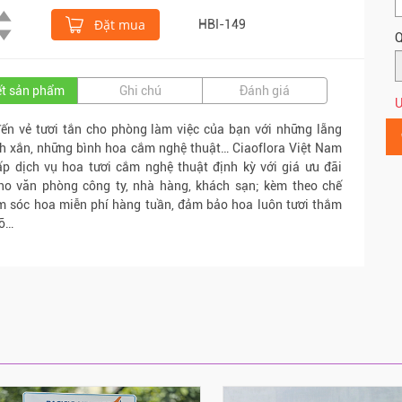
Đặt mua
HBI-149
Q
iết sản phẩm
Ghi chú
Đánh giá
Ư
ến vẻ tươi tắn cho phòng làm việc của bạn với những lẵng
h xắn, những bình hoa cắm nghệ thuật… Ciaoflora Việt Nam
p dịch vụ hoa tươi cắm nghệ thuật định kỳ với giá ưu đãi
ho văn phòng công ty, nhà hàng, khách sạn; kèm theo chế
m sóc hoa miễn phí hàng tuần, đảm bảo hoa luôn tươi thắm
rỡ…