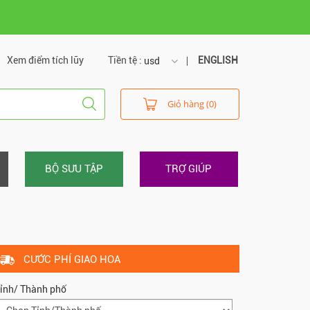
Xem điểm tích lũy
Tiền tệ :
ENGLISH
usd
usd
Giỏ hàng (0)
vnd
BỘ SƯU TẬP
TRỢ GIÚP
CƯỚC PHÍ GIAO HOA
ỉnh/ Thành phố