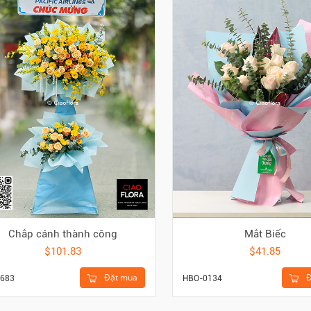
Chắp cánh thành công
Mắt Biếc
$101.83
$41.85
Đặt mua
Đ
683
HBO-0134