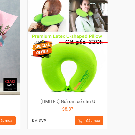
[LIMITED] Gối ôm cổ chữ U
$8.37
ặt mua
Đặt mua
KM-GVP
HKE-612