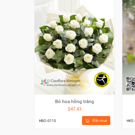
Bó hoa hồng trắng
$47.43
Đặt mua
HBO-0110
HKE-