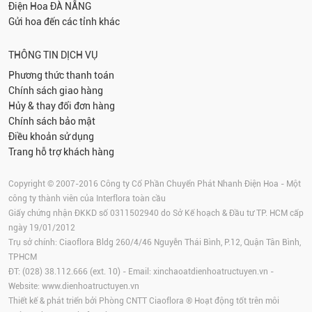
Điện Hoa
ĐÀ NẴNG
Gửi hoa đến các tỉnh khác
THÔNG TIN DỊCH VỤ
Phương thức thanh toán
Chính sách giao hàng
Hủy & thay đổi đơn hàng
Chính sách bảo mật
Điều khoản sử dụng
Trang hỗ trợ khách hàng
Copyright © 2007-2016 Công ty Cổ Phần Chuyển Phát Nhanh Điện Hoa - Một
công ty thành viên của Interflora toàn cầu
Giấy chứng nhận ĐKKD số 0311502940 do Sở Kế hoạch & Đầu tư TP. HCM cấp
ngày 19/01/2012
Trụ sở chính: Ciaoflora Bldg 260/4/46 Nguyễn Thái Bình, P.12, Quận Tân Bình,
TPHCM
ĐT: (028) 38.112.666 (ext. 10) - Email:
xinchaoatdienhoatructuyen.vn
-
Website:
www.dienhoatructuyen.vn
Thiết kế & phát triển bởi Phòng CNTT Ciaoflora ® Hoạt động tốt trên môi