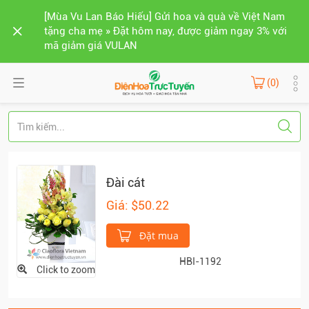
[Mùa Vu Lan Báo Hiếu] Gửi hoa và quà về Việt Nam
tặng cha mẹ » Đặt hôm nay, được giảm ngay 3% với
mã giảm giá VULAN
(0)
Đài cát
Giá: $50.22
Đặt mua
HBI-1192
Click to zoom