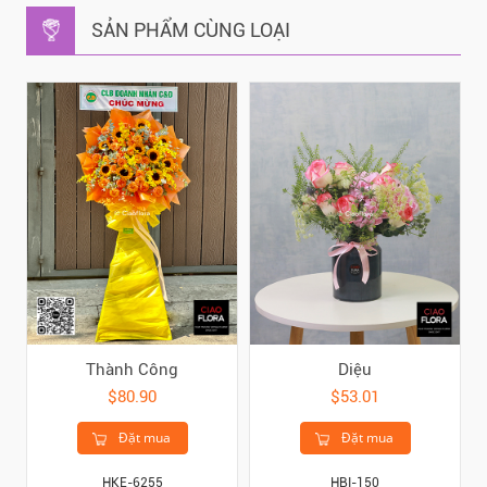
SẢN PHẨM CÙNG LOẠI
Thành Công
Diệu
$80.90
$53.01
Đặt mua
Đặt mua
HKE-6255
HBI-150