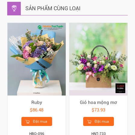
SẢN PHẨM CÙNG LOẠI
Ruby
Giỏ hoa mộng mơ
$86.48
$73.93
Đặt mua
Đặt mua
HBO-096
HNT-733