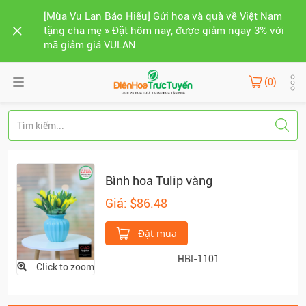
[Mùa Vu Lan Báo Hiếu] Gửi hoa và quà về Việt Nam
tặng cha mẹ » Đặt hôm nay, được giảm ngay 3% với
mã giảm giá VULAN
(0)
Bình hoa Tulip vàng
Giá: $86.48
Đặt mua
HBI-1101
Click to zoom