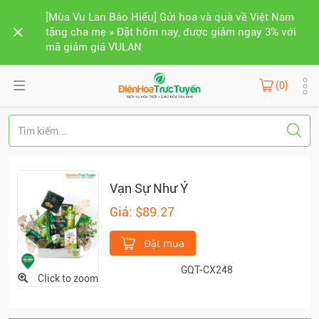
[Mùa Vu Lan Báo Hiếu] Gửi hoa và quà về Việt Nam
tặng cha mẹ » Đặt hôm nay, được giảm ngay 3% với
mã giảm giá VULAN
(0)
Vạn Sự Như Ý
Giá: $89.27
Đặt mua
GQT-CX248
Click to zoom