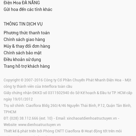
Điện Hoa
ĐÀ NẴNG
Gửi hoa đến các tỉnh khác
THÔNG TIN DỊCH VỤ
Phương thức thanh toán
Chính sách giao hàng
Hủy & thay đổi đơn hàng
Chính sách bảo mật
Điều khoản sử dụng
Trang hỗ trợ khách hàng
Copyright © 2007-2016 Công ty Cổ Phần Chuyển Phát Nhanh Điện Hoa - Một
công ty thành viên của Interflora toàn cầu
Giấy chứng nhận ĐKKD số 0311502940 do Sở Kế hoạch & Đầu tư TP. HCM cấp
ngày 19/01/2012
Trụ sở chính: Ciaoflora Bldg 260/4/46 Nguyễn Thái Bình, P.12, Quận Tân Bình,
TPHCM
ĐT: (028) 38.112.666 (ext. 10) - Email:
xinchaoatdienhoatructuyen.vn
-
Website:
www.dienhoatructuyen.vn
Thiết kế & phát triển bởi Phòng CNTT Ciaoflora ® Hoạt động tốt trên môi