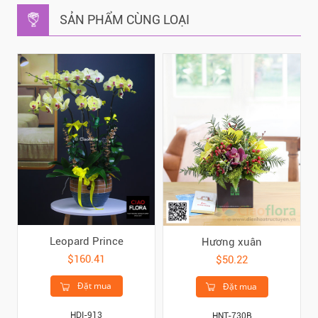
SẢN PHẨM CÙNG LOẠI
Leopard Prince
Hương xuân
$160.41
$50.22
Đặt mua
Đặt mua
HDI-913
HNT-730B