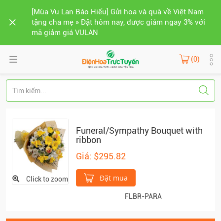
[Mùa Vu Lan Báo Hiếu] Gửi hoa và quà về Việt Nam
tặng cha mẹ » Đặt hôm nay, được giảm ngay 3% với
mã giảm giá VULAN
(0)
Funeral/Sympathy Bouquet with
ribbon
Giá: $295.82
Đặt mua
Click to zoom
FLBR-PARA