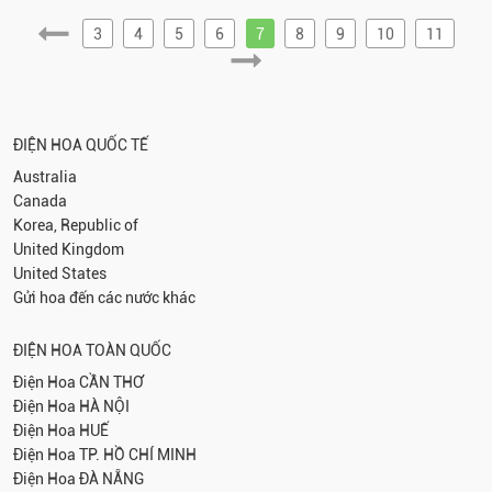
3
4
5
6
7
8
9
10
11
ĐIỆN HOA QUỐC TẾ
Australia
Canada
Korea, Republic of
United Kingdom
United States
Gửi hoa đến các nước khác
ĐIỆN HOA TOÀN QUỐC
Điện Hoa
CẦN THƠ
Điện Hoa
HÀ NỘI
Điện Hoa
HUẾ
Điện Hoa
TP. HỒ CHÍ MINH
Điện Hoa
ĐÀ NẴNG