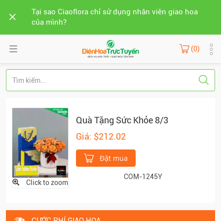
Tại sao Ciaoflora chỉ sử dụng nhân viên giao hoa
của mình?
(0)
Quà Tặng Sức Khỏe 8/3
Giá: $212.02
Đặt mua
COM-1245Y
Click to zoom
CƯỚC PHÍ GIAO HOA