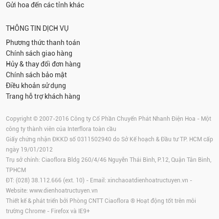
Gửi hoa đến các tỉnh khác
THÔNG TIN DỊCH VỤ
Phương thức thanh toán
Chính sách giao hàng
Hủy & thay đổi đơn hàng
Chính sách bảo mật
Điều khoản sử dụng
Trang hỗ trợ khách hàng
Copyright © 2007-2016 Công ty Cổ Phần Chuyển Phát Nhanh Điện Hoa - Một
công ty thành viên của Interflora toàn cầu
Giấy chứng nhận ĐKKD số 0311502940 do Sở Kế hoạch & Đầu tư TP. HCM cấp
ngày 19/01/2012
Trụ sở chính: Ciaoflora Bldg 260/4/46 Nguyễn Thái Bình, P.12, Quận Tân Bình,
TPHCM
ĐT: (028) 38.112.666 (ext. 10) - Email:
xinchaoatdienhoatructuyen.vn
-
Website:
www.dienhoatructuyen.vn
Thiết kế & phát triển bởi Phòng CNTT Ciaoflora ® Hoạt động tốt trên môi
trường
Chrome
-
Firefox
và IE9+