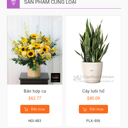
SẢN PHẨM CÙNG LOẠI
Bản hợp ca
Cây lưỡi hổ
$62.77
$85.09
Đặt mua
Đặt mua
HGI-483
PLA-956